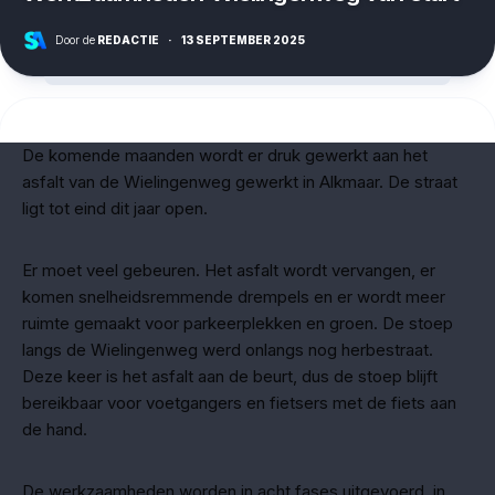
Door de
REDACTIE
·
13 SEPTEMBER 2025
De komende maanden wordt er druk gewerkt aan het
asfalt van de Wielingenweg gewerkt in Alkmaar. De straat
ligt tot eind dit jaar open.
Er moet veel gebeuren. Het asfalt wordt vervangen, er
komen snelheidsremmende drempels en er wordt meer
ruimte gemaakt voor parkeerplekken en groen. De stoep
langs de Wielingenweg werd onlangs nog herbestraat.
Deze keer is het asfalt aan de beurt, dus de stoep blijft
bereikbaar voor voetgangers en fietsers met de fiets aan
de hand.
De werkzaamheden worden in acht fases uitgevoerd, in