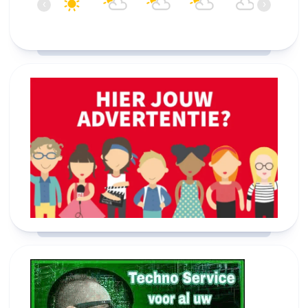
‹
›
27°C
27°C
26°C
26°C
24°C
23°C