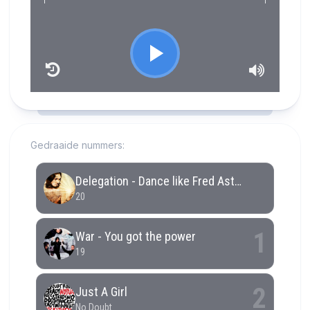
RCAST.NET
Gedraaide nummers: