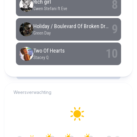
RCAST.NET
Weersverwachting
Alkmaar
27°C
Helder
18:00
19:00
20:00
21:00
22:00
23:00