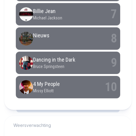
RCAST.NET
Weersverwachting
Alkmaar