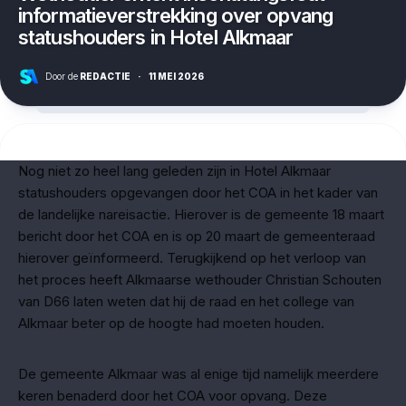
informatieverstrekking over opvang
statushouders in Hotel Alkmaar
Door de
REDACTIE
·
11 MEI 2026
Nog niet zo heel lang geleden zijn in Hotel Alkmaar
statushouders opgevangen door het COA in het kader van
de landelijke nareisactie. Hierover is de gemeente 18 maart
bericht door het COA en is op 20 maart de gemeenteraad
hierover geïnformeerd. Terugkijkend op het verloop van
het proces heeft Alkmaarse wethouder Christian Schouten
van D66 laten weten dat hij de raad en het college van
Alkmaar beter op de hoogte had moeten houden.
De gemeente Alkmaar was al enige tijd namelijk meerdere
keren benaderd door het COA voor opvang. Deze