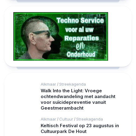
Alkmaar
Streekagenda
/
Walk Into the Light: Vroege
ochtendwandeling met aandacht
voor suïcidepreventie vanuit
Geestmerambacht
Alkmaar
Cultuur
Streekagenda
/
/
Keltisch Festival op 23 augustus in
Cultuurpark De Hout