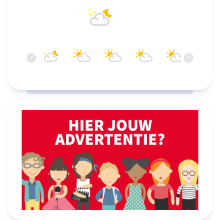
17°C
Overwegend bewolkt
06:00
07:00
08:00
09:00
10:00
11:00
‹
›
17°C
16°C
17°C
18°C
19°C
20°C