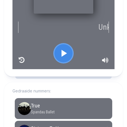
RCAST.NET
Gedraaide nummers: