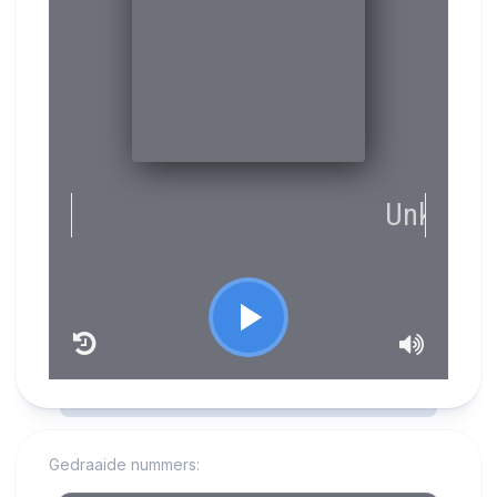
RCAST.NET
Gedraaide nummers: