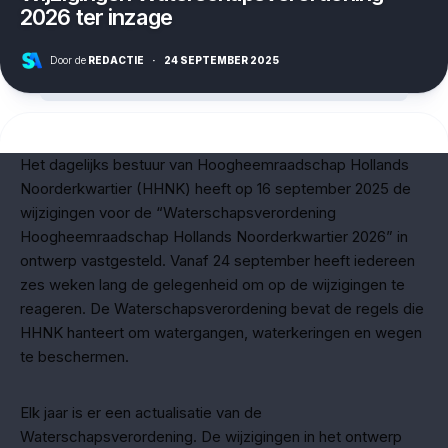
2026 ter inzage
Door de
REDACTIE
·
24 SEPTEMBER 2025
Het dagelijks bestuur van Hoogheemraadschap Hollands
Noorderkwartier (HHNK) heeft op 16 september 2025 de
wijzigingen voor de “Waterschapsverordening
Hoogheemraadschap Hollands Noorderkwartier 2026” in
ontwerp vastgesteld. Vanaf 24 september heeft iedereen
zes weken lang de gelegenheid om op de wijzigingen te
reageren. De Waterschapsverordening bevat de regels die
HHNK hanteert om watergangen, waterkeringen en wegen
te beschermen.
Elk jaar is er een actualisatie van de
Waterschapsverordening. De wijzigingen in het ontwerp