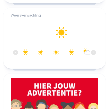
RCAST.NET
Weersverwachting
Alkmaar
14°C
Helder
08:00
09:00
10:00
11:00
12:00
13:00
‹
›
14°C
18°C
20°C
22°C
23°C
24°C