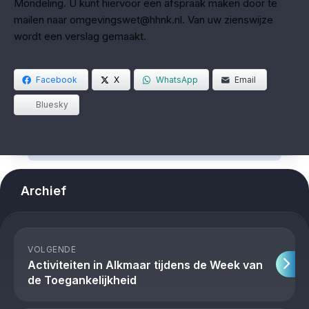
Mondeling. U kunt hiervoor een afspraak maken door te
mailen naar omgevingswet@hhnk.nl. Van uw zienswijze
wordt een verslag gemaakt.
Facebook
X
WhatsApp
Email
Bluesky
Archief
VOLGENDE
Activiteiten in Alkmaar tijdens de Week van
de Toegankelijkheid