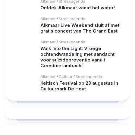
Alkmaar
Streekagenda
/
Ontdek Alkmaar vanaf het water!
Alkmaar
Streekagenda
/
Alkmaar Live Weekend sluit af met
gratis concert van The Grand East
Alkmaar
Streekagenda
/
Walk Into the Light: Vroege
ochtendwandeling met aandacht
voor suïcidepreventie vanuit
Geestmerambacht
Alkmaar
Cultuur
Streekagenda
/
/
Keltisch Festival op 23 augustus in
Cultuurpark De Hout
RCAST.NET