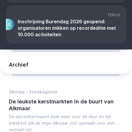
TERUG
Inschrijving Burendag 2026 geopend:
organisatoren mikken op recordeditie met
10.000 activiteiten
Archief
Alkmaar
/
Streekagenda
De leukste kerstmarkten in de buurt van
Alkmaar
De decembermaand staat weer voor de deur en dat
betekent dat de regio Alkmaar zich opmaakt voor een
seizoen vol...