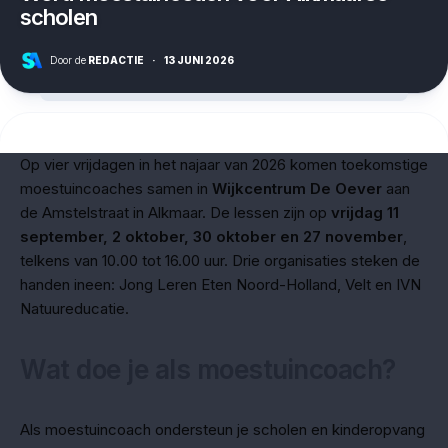
scholen
Door de
REDACTIE
·
13 JUNI 2026
Op vier vrijdagen in het najaar van 2026 komen toekomstige
moestuincoaches samen in
Wijkcentrum De Oever
aan
de Amstelstraat in Alkmaar. De lessen zijn op
vrijdag 11
september, 2 oktober, 30 oktober en 27 november
,
telkens van 10.00 tot 16.00 uur. Drie organisaties steken de
handen ineen: Jong Leren Eten Noord-Holland, Velt en IVN
Natuureducatie.
Wat doe je als moestuincoach?
Als moestuincoach ondersteun je scholen en kinderopvang