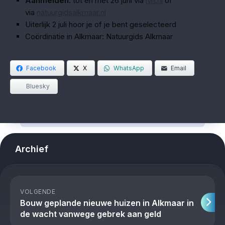
Aanmelden:
tot en met 26 juni via
ivn.nl
of
via
natuurgidsalkmaar.nl
Uiterlijk 2 juli hoor je of je bent geselecteerd
Coördinatie in Alkmaar: Natuurgids Alkmaar
Facebook
X
WhatsApp
Email
Bluesky
Archief
VOLGENDE
Bouw geplande nieuwe huizen in Alkmaar in
de wacht vanwege gebrek aan geld