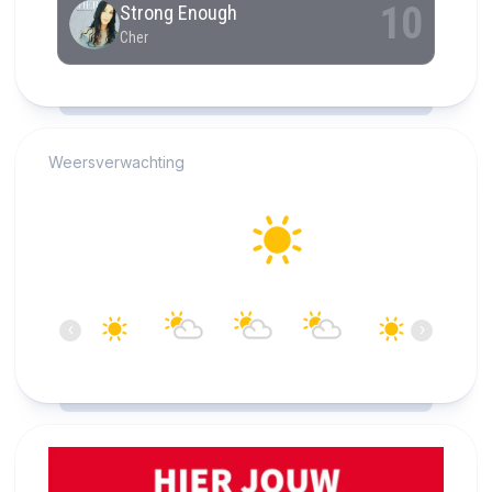
RCAST.NET
Weersverwachting
Alkmaar
22°C
Helder
11:00
12:00
13:00
14:00
15:00
16:00
‹
›
22°C
23°C
24°C
25°C
25°C
25°C