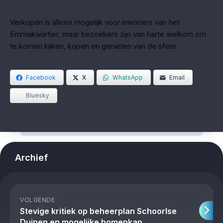
Verkopen is alleen mogelijk voor inwoners van het
Emmakwartier, maar bezoekers zijn van harte welkom om
te komen kijken, kopen en genieten van de sfeer.
Facebook
X
WhatsApp
Email
Bluesky
Archief
VOLGENDE
Stevige kritiek op beheerplan Schoorlse
Duinen en mogelijke bomenkap