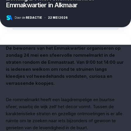
Emmakwartier in Alkmaar
Door de
REDACTIE
·
22 MEI 2026
De bewoners van het Emmakwartier organiseren op
zondag 24 mei een sfeervolle rommelmarkt in de
straten rondom de Emmastraat. Van 9:00 tot 14:00 uur
is iedereen welkom om rond te struinen langs
kleedjes vol tweedehands vondsten, curiosa en
verrassende koopjes.
De rommelmarkt heeft een laagdrempelige en buurtse
sfeer, waarbij de wijk zelf het decor vormt. Tussen de
karakteristieke straten en gezellige ontmoetingen is er alle
ruimte om te zoeken naar iets bijzonders of gewoon te
genieten van de levendigheid in de buurt.