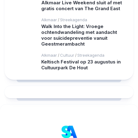
Alkmaar Live Weekend sluit af met
gratis concert van The Grand East
Alkmaar
Streekagenda
/
Walk Into the Light: Vroege
ochtendwandeling met aandacht
voor suïcidepreventie vanuit
Geestmerambacht
Alkmaar
Cultuur
Streekagenda
/
/
Keltisch Festival op 23 augustus in
Cultuurpark De Hout
RCAST.NET