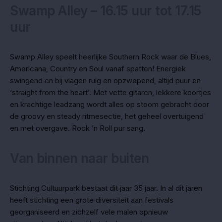
Swamp Alley – 16.15 uur tot 17.15
uur
Swamp Alley speelt heerlijke Southern Rock waar de Blues,
Americana, Country en Soul vanaf spatten! Energiek
swingend en bij vlagen ruig en opzwepend, altijd puur en
‘straight from the heart’. Met vette gitaren, lekkere koortjes
en krachtige leadzang wordt alles op stoom gebracht door
de groovy en steady ritmesectie, het geheel overtuigend
en met overgave. Rock ’n Roll pur sang.
Van binnen naar buiten
Stichting Cultuurpark bestaat dit jaar 35 jaar. In al dit jaren
heeft stichting een grote diversiteit aan festivals
georganiseerd en zichzelf vele malen opnieuw