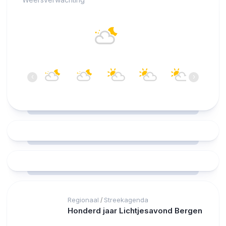
Alkmaar
19°C
Overwegend helder
05:00
06:00
07:00
08:00
09:00
10:00
‹
›
19°C
19°C
19°C
19°C
20°C
20°C
Regionaal
Streekagenda
/
Honderd jaar Lichtjesavond Bergen