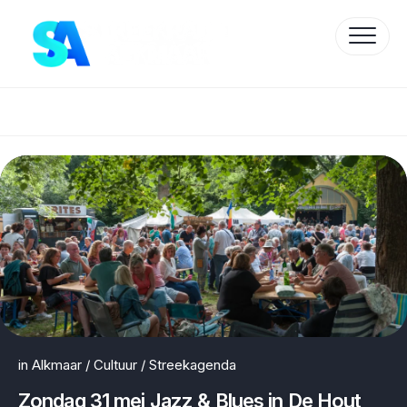
Skip
to
content
Protected by WP Anti-Hacker
in
Alkmaar
/
Cultuur
/
Streekagenda
Zondag 31 mei Jazz & Blues in De Hout