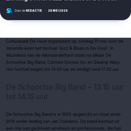
Door de
REDACTIE
·
28 MEI 2026
Cultuurpark De Hout organiseert op zondag 31 mei voor de
zevende keer het festival ‘Jazz & Blues in De Hout’. In
Muzieknis van de Alkmaarderhout staan na elkaar De
Schoorlse Big Band, Carmen Gomes Inc en Swamp Alley.
Het festival begint om 13.00 uur en eindigt rond 17.30 uur.
De Schoorlse Big Band – 13.15 uur
tot 14.15 uur
De Schoorlse Big Band is in 1995 opgericht en staat sinds
2019 onder leiding van Jan Doedens. De band bestaat uit
een mix van gedreven amateurs en professionals, die hun