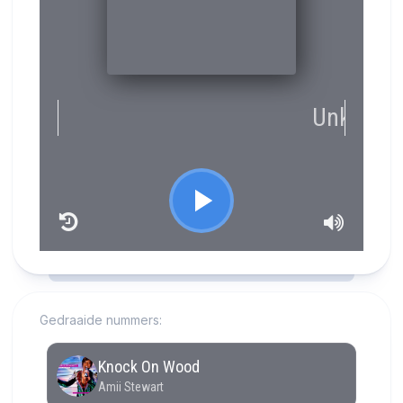
RCAST.NET
Gedraaide nummers: