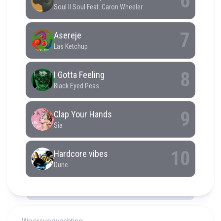
RCAST.NET
Weersverwachting