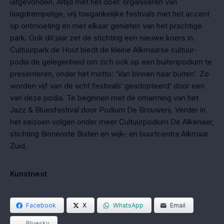
uitgevonden. Altijd met het doel: organiseren van
laagdrempelige, vrij toegankelijke festivals met het accent
op ontmoeting en met elkaar genieten van het prachtige
park. Ook dit jaar zet de stichting een nieuwe koers in.
Cultuurpark de Hout biedt de kleine Alkmaarse cultuur-
podia de gelegenheid om zich ook op een buitenpodium te
presenteren, onder het motto: ‘Van binnen naar buiten’. Zo
worden vijf van de acht festivals‘ geadopteerd’ door een
van deze podia. Te beginnen met de omarming van het
Jazz & Bluesfestival door Podium De Brouwerij. Verder in
het seizoen volgen onder meer Cultuurpodium De Alkenaer,
stichting Binnenste Buiten en wijk- en buurtcentra Alkmaar
Zuid.
Kunstnest
Facebook
X
WhatsApp
Email
Bluesky