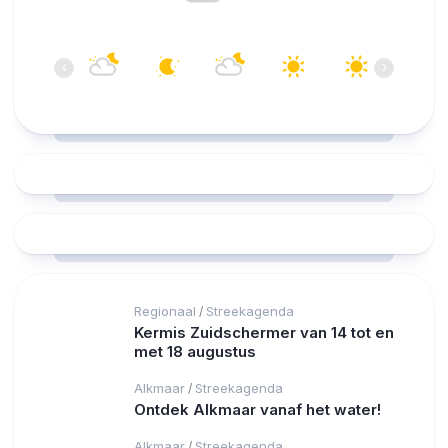
04:00
05:00
06:00
07:00
08:00
09:00
‹
›
17°C
16°C
16°C
15°C
17°C
21°C
Regionaal
Streekagenda
/
Kermis Zuidschermer van 14 tot en
met 18 augustus
Alkmaar
Streekagenda
/
Ontdek Alkmaar vanaf het water!
Alkmaar
Streekagenda
/