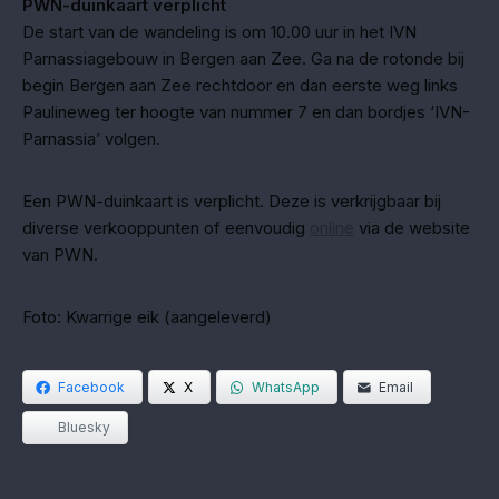
PWN-duinkaart verplicht
De start van de wandeling is om 10.00 uur in het IVN
Parnassiagebouw in Bergen aan Zee. Ga na de rotonde bij
begin Bergen aan Zee rechtdoor en dan eerste weg links
Paulineweg ter hoogte van nummer 7 en dan bordjes ‘IVN-
Parnassia’ volgen.
Een PWN-duinkaart is verplicht. Deze is verkrijgbaar bij
diverse verkooppunten of eenvoudig
online
via de website
van PWN.
Foto: Kwarrige eik (aangeleverd)
Facebook
X
WhatsApp
Email
Bluesky