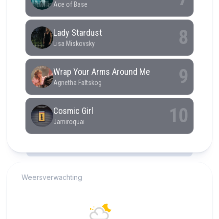
RCAST.NET
Weersverwachting
Alkmaar
17°C
Overwegend bewolkt