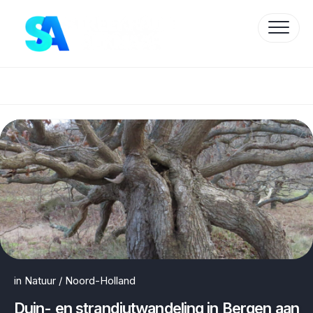
Skip
to
content
Protected by WP Anti-Hacker
in
Natuur
/
Noord-Holland
Duin- en strandjutwandeling in Bergen aan