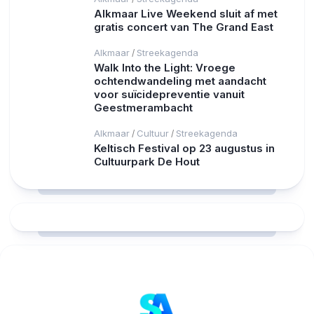
Alkmaar Live Weekend sluit af met
gratis concert van The Grand East
Alkmaar
Streekagenda
/
Walk Into the Light: Vroege
ochtendwandeling met aandacht
voor suïcidepreventie vanuit
Geestmerambacht
Alkmaar
Cultuur
Streekagenda
/
/
Keltisch Festival op 23 augustus in
Cultuurpark De Hout
RCAST.NET