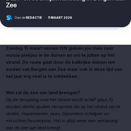
Zee
Door de
REDACTIE
·
11 MAART 2026
Zondag 15 maart nemen IVN gidsen jou mee naar
mooie plekjes in de duinen en om te jutten op het
strand. De route gaat door de kalkrijke duinen ten
zuiden van Bergen aan Zee waar ook in deze tijd van
het jaar erg veel is te ontdekken.
Wat zal de zee aan land brengen?
Op de terugweg over het strand wordt actief gejut. Er
worden allerlei spullen verzameld die op het strand zijn te
vinden. Haaieneieren, veen, bijzondere schelpen en
misschien flessenpost. Het is altijd weer een verrassing
wat de zee aan land brengt.