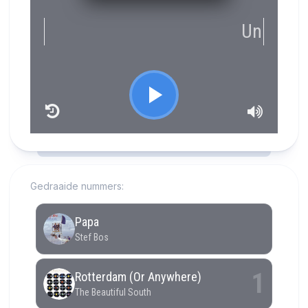
RCAST.NET
Gedraaide nummers: