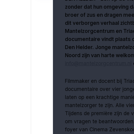
zonder dat hun omgeving da
broer of zus en dragen mee
dit verborgen verhaal zich
Mantelzorgcentrum en Tria
documentaire vindt plaats
Den Helder. Jonge mantelzo
Noord zijn van harte welko
info@mantelzorgcentrum.nl
Filmmaker en docent bij Tri
documentaire over vier jong
laten op een krachtige manie
mantelzorger te zijn. Alle vi
Tijdens de première zijn de 
om vragen te beantwoorden. 
foyer van Cinema Zevensko