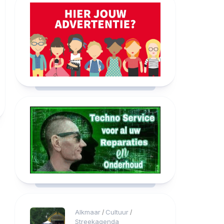
Alkmaar
Cultuur
/
/
Streekagenda