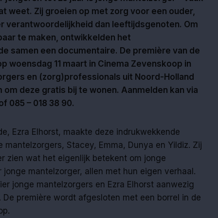
t weet. Zij groeien op met zorg voor een ouder,
r verantwoordelijkheid dan leeftijdsgenoten. Om
tbaar te maken, ontwikkelden het
de samen een documentaire. De première van de
 op woensdag 11 maart in Cinema Zevenskoop in
rgers en (zorg)professionals uit Noord-Holland
m om deze gratis bij te wonen. Aanmelden kan via
of 085 – 018 38 90.
ade, Ezra Elhorst, maakte deze indrukwekkende
e mantelzorgers, Stacey, Emma, Dunya en Yildiz. Zij
r zien wat het eigenlijk betekent om jonge
er jonge mantelzorger, allen met hun eigen verhaal.
vier jonge mantelzorgers en Ezra Elhorst aanwezig
De première wordt afgesloten met een borrel in de
op.