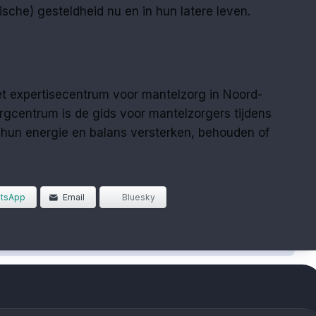
ische) gesteldheid nu en in hun latere leven.
t expertisecentrum voor mantelzorg in Noord-
rgcentrum is de gids voor mantelzorgers tijdens
j hun energie en balans versterken, behouden of
tsApp
Email
Bluesky