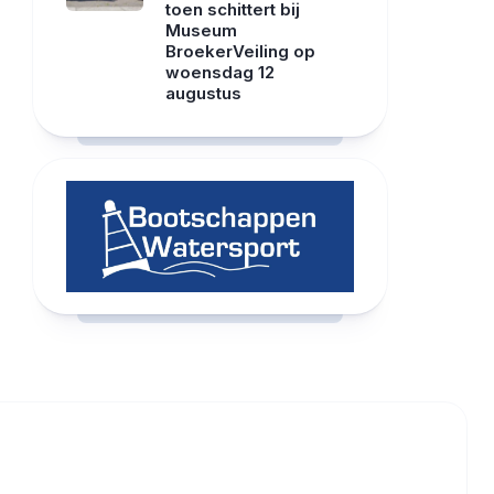
toen schittert bij
Museum
BroekerVeiling op
woensdag 12
augustus
RCAST.NET