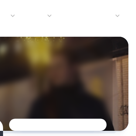
adio
Adverteren
Tip de redactie
Contact
Luister
Adverteren
Contact
LIVE
Over
ons
da