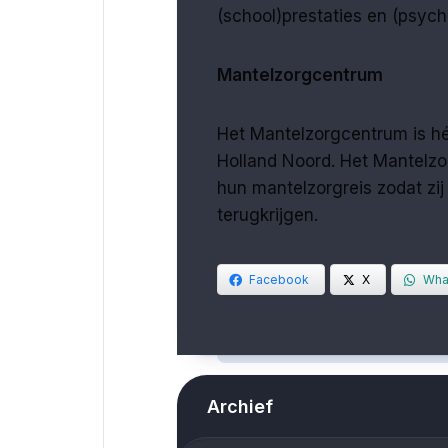
(school)prestaties en (psych
Mantelzorgcentrum
Het Mantelzorgcentrum is hé
Holland Noord. Het Mantelzo
hun mantelzorgreis zodat zi
terugkrijgen.
Facebook
X
Wha
Archief