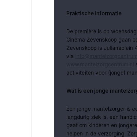
Praktische informatie
De première is op woensdag 
Cinema Zevenskoop gaan op
Zevenskoop is Julianaplein 4
via
info@mantelzorgcentrum
www.mantelzorgcentrum.nl
s
activiteiten voor (jonge) man
Wat is een jonge mantelzor
Een jonge mantelzorger is ee
langdurig ziek is, een handi
gaat om kinderen en jongeren
helpen in de verzorging. Zo