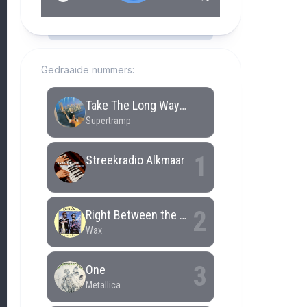
RCAST.NET
Gedraaide nummers: