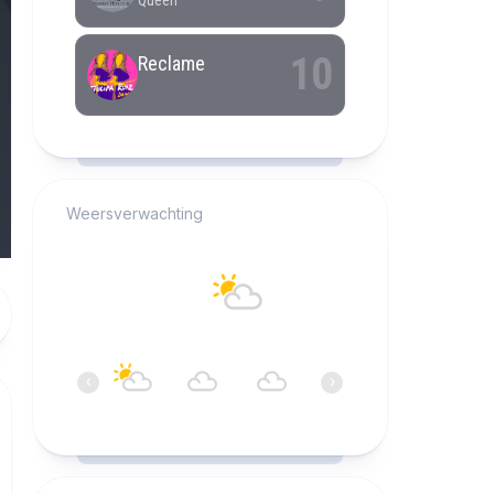
RCAST.NET
Weersverwachting
Alkmaar
18°C
Bewolkt
21:00
22:00
23:00
00:00
01:00
02:0
‹
›
18°C
18°C
18°C
18°C
18°C
17°