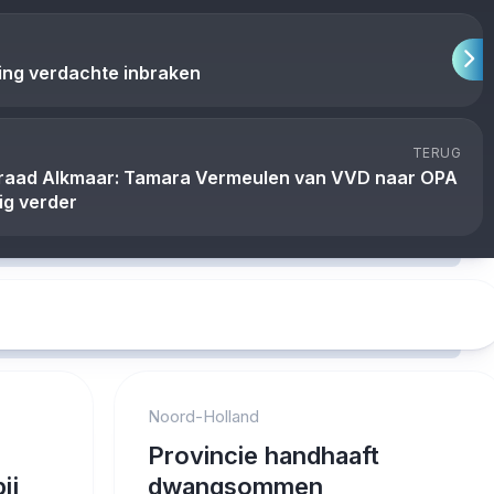
ting verdachte inbraken
TERUG
raad Alkmaar: Tamara Vermeulen van VVD naar OPA
ig verder
Noord-Holland
Provincie handhaaft
ij
dwangsommen