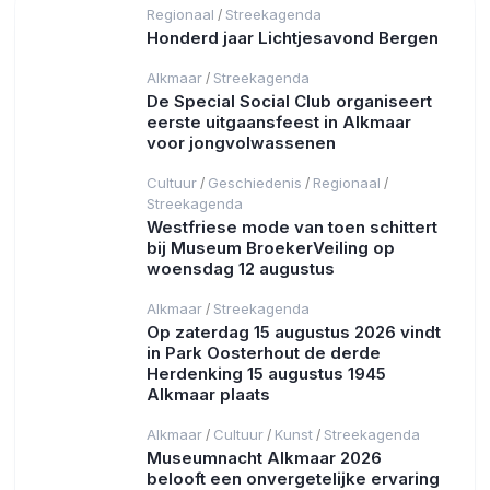
Regionaal
Streekagenda
/
Honderd jaar Lichtjesavond Bergen
Alkmaar
Streekagenda
/
De Special Social Club organiseert
eerste uitgaansfeest in Alkmaar
voor jongvolwassenen
Cultuur
Geschiedenis
Regionaal
/
/
/
Streekagenda
Westfriese mode van toen schittert
bij Museum BroekerVeiling op
woensdag 12 augustus
Alkmaar
Streekagenda
/
Op zaterdag 15 augustus 2026 vindt
in Park Oosterhout de derde
Herdenking 15 augustus 1945
Alkmaar plaats
Alkmaar
Cultuur
Kunst
Streekagenda
/
/
/
Museumnacht Alkmaar 2026
belooft een onvergetelijke ervaring