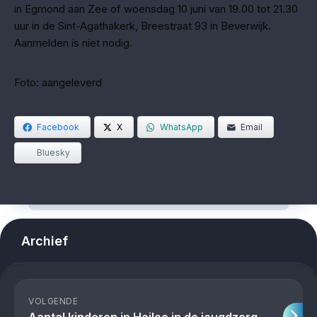
in Egmond aan Zee of woensdag 10 juni van 19.00 tot 21.30
uur in de Sint-Agathakerk, Breestraat 93 in Beverwijk.
Aanmelden is niet nodig.
Foto: aangeleverd
Facebook
X
WhatsApp
Email
Bluesky
Archief
VOLGENDE