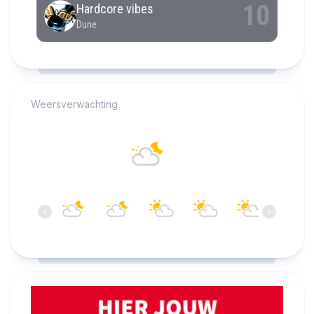
RCAST.NET
Weersverwachting
Alkmaar
19°C
Overwegend helder
05:00
06:00
07:00
08:00
09:00
10:00
‹
›
19°C
19°C
19°C
19°C
20°C
20°C