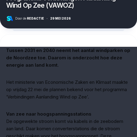
Wind Op Zee (VAWOZ)
Door de
REDACTIE
·
29 MEI 2026
Tussen 2031 en 2040 neemt het aantal windparken op
de Noordzee toe. Daarom is onderzocht hoe deze
energie aan land komt.
Het ministerie van Economische Zaken en Klimaat maakte
op vrijdag 22 mei de plannen bekend voor het programma
‘Verbindingen Aanlanding Wind op Zee’.
Van zee naar hoogspanningsstations
De opgewekte stroom komt via kabels in de zeebodem
aan land. Daar komen converterstations die de stroom
geschikt maken voor het hoogspanningsnet. Deze