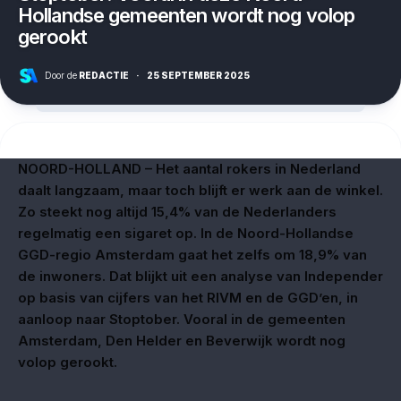
Hollandse gemeenten wordt nog volop
gerookt
Door de
REDACTIE
·
25 SEPTEMBER 2025
NOORD-HOLLAND – Het aantal rokers in Nederland
daalt langzaam, maar toch blijft er werk aan de winkel.
Zo steekt nog altijd 15,4% van de Nederlanders
regelmatig een sigaret op. In de Noord-Hollandse
GGD-regio Amsterdam gaat het zelfs om 18,9% van
de inwoners. Dat blijkt uit een analyse van Independer
op basis van cijfers van het RIVM en de GGD’en, in
aanloop naar Stoptober. Vooral in de gemeenten
Amsterdam, Den Helder en Beverwijk wordt nog
volop gerookt.