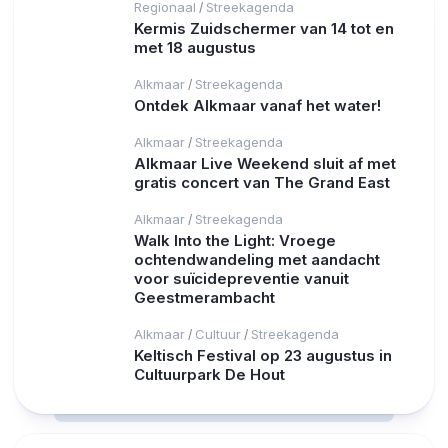
Regionaal
Streekagenda
/
Kermis Zuidschermer van 14 tot en
met 18 augustus
Alkmaar
Streekagenda
/
Ontdek Alkmaar vanaf het water!
Alkmaar
Streekagenda
/
Alkmaar Live Weekend sluit af met
gratis concert van The Grand East
Alkmaar
Streekagenda
/
Walk Into the Light: Vroege
ochtendwandeling met aandacht
voor suïcidepreventie vanuit
Geestmerambacht
Alkmaar
Cultuur
Streekagenda
/
/
Keltisch Festival op 23 augustus in
Cultuurpark De Hout
RCAST.NET