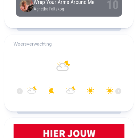
RCAST.NET
Weersverwachting
Alkmaar
17°C
Overwegend bewolkt
04:00
05:00
06:00
07:00
08:00
09:00
‹
›
17°C
16°C
16°C
15°C
17°C
21°C