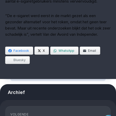
aantal e-sigaretgebruikers minstens verviervoudigd.
“De e-sigaret werd eerst in de markt gezet als een
gezonder alternatief voor het roken, omdat het geen teer
bevat. Maar uit recente onderzoeken blijkt dat het ook zeer
schadelijk is”, vertelt Van der Avoird van Independer.
Facebook
X
WhatsApp
Email
Bluesky
Archief
VOLGENDE