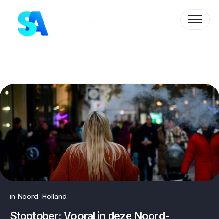
Skip
to
content
Protected by WP Anti-Hacker
in
Noord-Holland
Stoptober: Vooral in deze Noord-