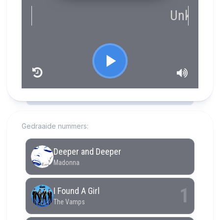
RCAST.NET
Gedraaide nummers: