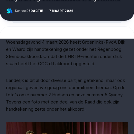
Door de
REDACTIE
·
7 MAART 2026
Woensdagavond 4 maart 2026 heeft Groenlinks-PvdA Dijk
en Waard zijn handtekening gezet onder het Regenboog
Stembusakkoord. Omdat de LHBTI+-rechten onder druk
staan heeft het COC dit akkoord opgesteld.
Landelijk is dit al door diverse partijen getekend, maar ook
regionaal geven we graag ons commitment hieraan. Op de
foto’s onze nummer 2 Hudson en onze nummer 5 Quincy.
Tevens een foto met een deel van de Raad die ook zijn
handtekening zette onder het akkoord.