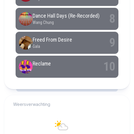
RCAST.NET
Weersverwachting
Alkmaar
25°C
Overwegend bewolkt