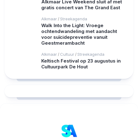
Alkmaar Live Weekend sluit af met
gratis concert van The Grand East
Alkmaar
Streekagenda
/
Walk Into the Light: Vroege
ochtendwandeling met aandacht
voor suïcidepreventie vanuit
Geestmerambacht
Alkmaar
Cultuur
Streekagenda
/
/
Keltisch Festival op 23 augustus in
Cultuurpark De Hout
RCAST.NET