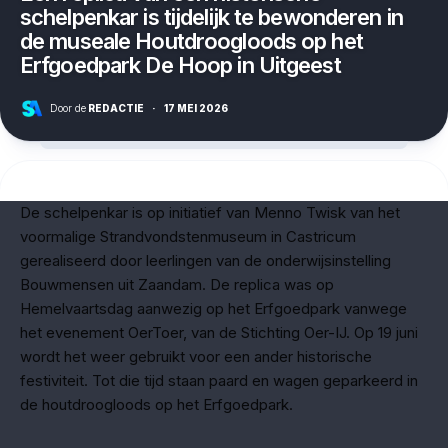
schelpenkar is tijdelijk te bewonderen in
de museale Houtdroogloods op het
Erfgoedpark De Hoop in Uitgeest
Door de
REDACTIE
·
17 MEI 2026
De schelpenkar is op initiatief van Menno Twisk van het
voormalige Strandvondstenmuseum in Castricum
gerealiseerd door leerlingen van de onderwijsinstelling
Bouwmensen uit Zaandam. De replica was op
Hemelvaartsdag aanwezig op het Erfgoedpark vanwege
het evenement OerToer, van de Stichting Oer-IJ. Op 19 juni
wordt het weer gebruikt voor een ander historische
festiviteit. Tot die tijd staan paard en wagen geparkeerd in
de houtdroogloods op het Erfgoedpark.