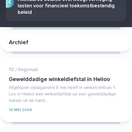
lasten voor financieel toekomstbestendig
beleid
Archief
112
/
Regionaal
Gewelddadige winkeldiefstal in Heiloo
Afgelopen vijdagavond 8 mei heeft in winkelcentrum ’t
Loo in Heiloo een winkeldiefstal op een gewelddadige
manier uit de hand...
10 MEI 2026