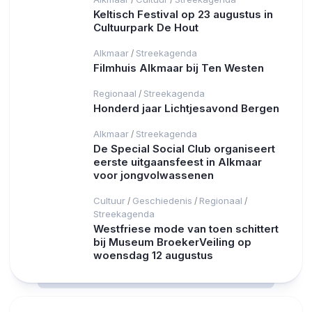
Keltisch Festival op 23 augustus in
Cultuurpark De Hout
Alkmaar
Streekagenda
/
Filmhuis Alkmaar bij Ten Westen
Regionaal
Streekagenda
/
Honderd jaar Lichtjesavond Bergen
Alkmaar
Streekagenda
/
De Special Social Club organiseert
eerste uitgaansfeest in Alkmaar
voor jongvolwassenen
Cultuur
Geschiedenis
Regionaal
/
/
/
Streekagenda
Westfriese mode van toen schittert
bij Museum BroekerVeiling op
woensdag 12 augustus
RCAST.NET