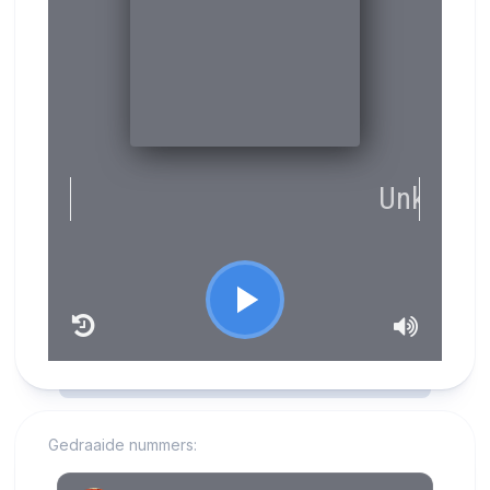
RCAST.NET
Gedraaide nummers: