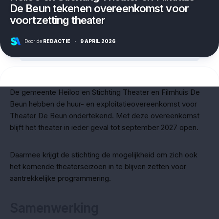
De Beun tekenen overeenkomst voor
voortzetting theater
Door de
REDACTIE
·
9 APRIL 2026
De gemeente Heiloo en Stichting Theater en Filmhuis De
Beun hebben de huur- en exploitatieovereenkomst voor
Theater De Beun ondertekend. Met deze overeenkomst
blijft het theater in ieder geval tot september 2027 open.
Daarmee krijgt de stichting de mogelijkheid om zich ook
het komende theaterseizoen in te blijven zetten voor
aantrekkelijke programmering.
Samenwerking