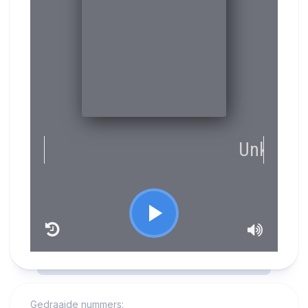
RCAST.NET
Gedraaide nummers: