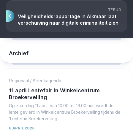
TERUG
Veiligheidheidsrapportage in Alkmaar laat
verschuiving naar digitale criminaliteit zien
Archief
Regionaal
/
Streekagenda
11 april Lentefair in Winkelcentrum
Broekerveiling
Op zaterdag 11 april, van 10.00 tot 16.00 uur, wordt de
lente gevierd in Winkelcentrum Broekerveiling tijdens de
‘Lentefair Broekerveiling’....
8 APRIL 2026