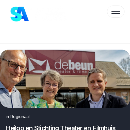
Skip
to
content
Protected by WP Anti-Hacker
in
Regionaal
Heiloo en Stichting Theater en Filmhuis