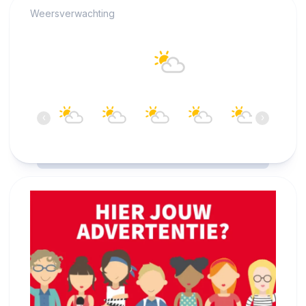
Weersverwachting
Alkmaar
17°C
Bewolkt
08:00
09:00
10:00
11:00
12:00
13:00
‹
›
17°C
18°C
19°C
20°C
20°C
20°C