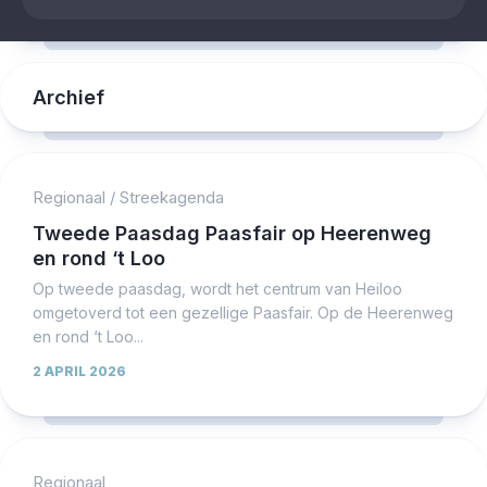
Archief
Regionaal
/
Streekagenda
Tweede Paasdag Paasfair op Heerenweg
en rond ‘t Loo
Op tweede paasdag, wordt het centrum van Heiloo
omgetoverd tot een gezellige Paasfair. Op de Heerenweg
en rond ‘t Loo...
2 APRIL 2026
Regionaal