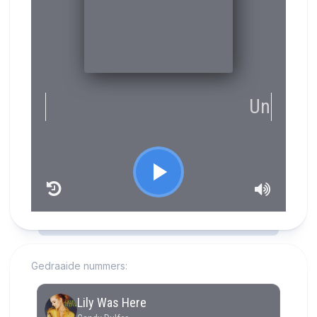
RCAST.NET
Gedraaide nummers: