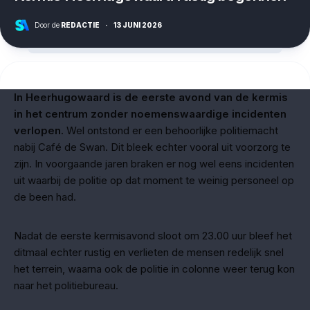
Door de
REDACTIE
·
13 JUNI 2026
In Heerhugowaard is de eerste avond van de kermis
in het centrum
zonder noemenswaardige incidenten
verlopen.
Wel ontstond er een behoorlijke politiemacht
nabij Café de Swan. Dit bleek echter vooral uit voorzorg te
zijn. In voorgaande jaren braken er nog wel eens incidenten
uit waarbij de politie op dat moment te weinig personeel op
de been had.
Nadat de eerste kermisavond sloot om 23.00 uur bleef het
ditmaal echter rustig en verlieten de mensen redelijk snel
het terrein, waarna ook de politie in colonne weer terug kon
naar het politiebureau.