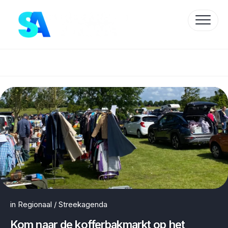
Skip
to
content
Protected by WP Anti-Hacker
in
Regionaal
/
Streekagenda
Kom naar de kofferbakmarkt op het