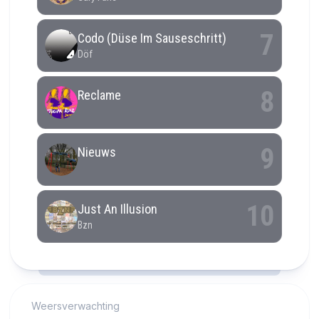
RCAST.NET
Weersverwachting