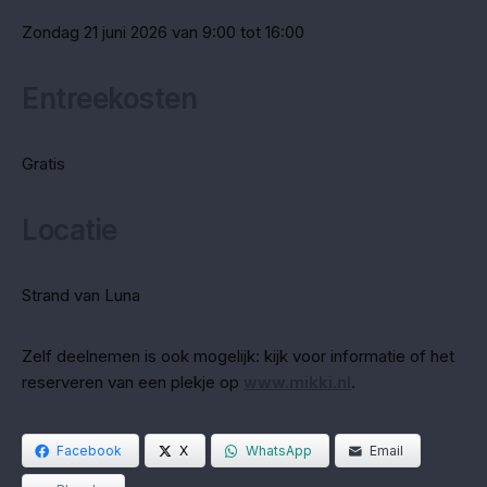
Zondag 21 juni 2026 van 9:00 tot 16:00
Entreekosten
Gratis
Locatie
Strand van Luna
Zelf deelnemen is ook mogelijk: kijk voor informatie of het
reserveren van een plekje op
www.mikki.nl
.
Facebook
X
WhatsApp
Email