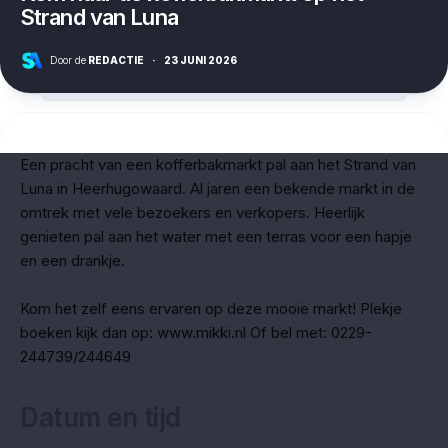
Strand van Luna
Door de
REDACTIE
·
23 JUNI 2026
Een pracht van een kofferbakmarkt pal aan het Strand van
Luna in Heerhugowaard. Al jaren een bekende markt in de
omtrek met vele bezoekers en verkopers. Heerlijk
genieten pal aan het water met een terras voor een hapje
en een drankje.
Kom het zelf eens ervaren op deze mooie markt! Plekje
boeken kijk dan op: www.mikki.nl Of bel met: 0229-
244739/244649
Datum en tijd