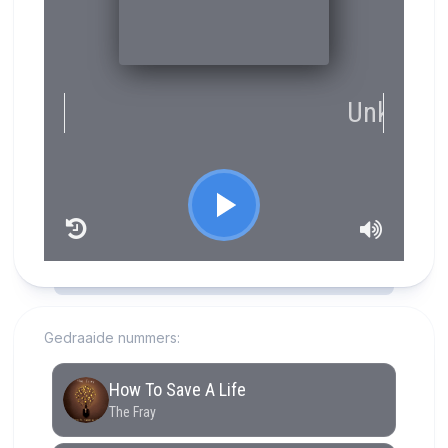
RCAST.NET
Gedraaide nummers: