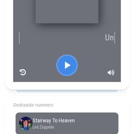
RCAST.NET
Gedraaide nummers: