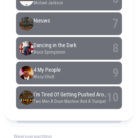
RCAST.NET
Weersverwachting