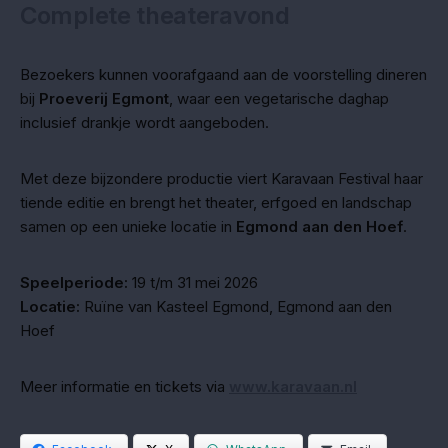
Complete theateravond
Bezoekers kunnen voorafgaand aan de voorstelling dineren
bij
Proeverij Egmont
, waar een vegetarische daghap
inclusief drankje wordt aangeboden.
Met deze bijzondere productie viert Karavaan Festival haar
tiende editie en brengt het theater, erfgoed en landschap
samen op een unieke locatie in
Egmond aan den Hoef
.
Speelperiode:
19 t/m 31 mei 2026
Locatie:
Ruïne van Kasteel Egmond, Egmond aan den
Hoef
Meer informatie en tickets via
www.karavaan.nl