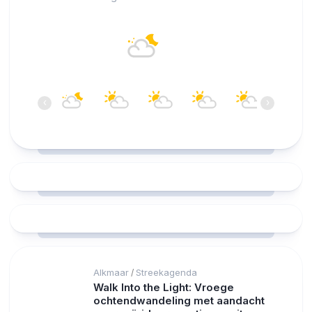
Alkmaar
17°C
Overwegend bewolkt
06:00
07:00
08:00
09:00
10:00
11:00
‹
›
17°C
16°C
17°C
18°C
19°C
20°C
Alkmaar
Streekagenda
/
Walk Into the Light: Vroege
ochtendwandeling met aandacht