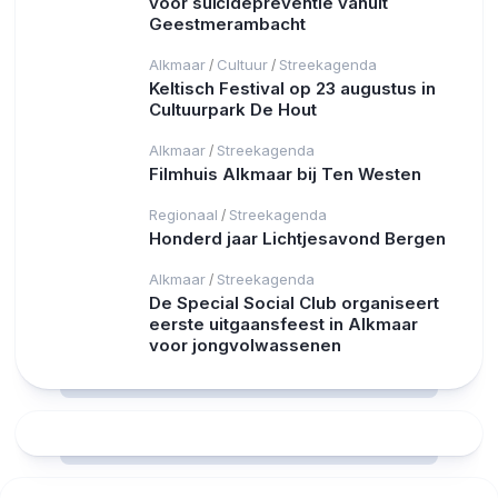
voor suïcidepreventie vanuit
Geestmerambacht
Alkmaar
Cultuur
Streekagenda
/
/
Keltisch Festival op 23 augustus in
Cultuurpark De Hout
Alkmaar
Streekagenda
/
Filmhuis Alkmaar bij Ten Westen
Regionaal
Streekagenda
/
Honderd jaar Lichtjesavond Bergen
Alkmaar
Streekagenda
/
De Special Social Club organiseert
eerste uitgaansfeest in Alkmaar
voor jongvolwassenen
RCAST.NET