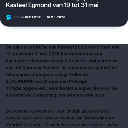
Kasteel Egmond van 19 tot 31 mei
Door de
REDACTIE
·
16 MEI 2026
De ruïnes van Ruïne van Kasteel Egmond vormen van
19 tot en met 31 mei 2026 het decor voor een
bijzondere theaterervaring tijdens de jubileumeditie
van het Karavaan Festival. In samenwerking met het
Alkmaarse stadsgezelschap Collectief
BLAUWDRUK wordt daar
Een Privilege
Trilogie
opgevoerd: een theatrale expeditie over de
opkomst en ondergang van westers privilege.
De voorstelling bestaat uit een drieluik gebaseerd op
bewerkingen van klassieke werken van
Joost van den
Vondel
. De eerder afzonderlijk gespeelde stukken
Adam