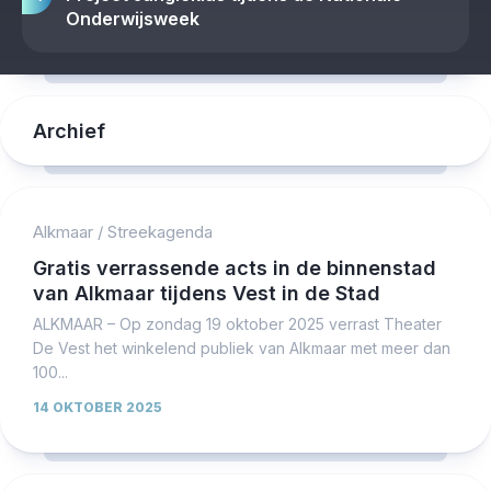
Onderwijsweek
Archief
Alkmaar
/
Streekagenda
Gratis verrassende acts in de binnenstad
van Alkmaar tijdens Vest in de Stad
ALKMAAR – Op zondag 19 oktober 2025 verrast Theater
De Vest het winkelend publiek van Alkmaar met meer dan
100...
14 OKTOBER 2025