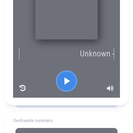
RCAST.NET
Gedraaide nummers: