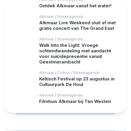
Ontdek Alkmaar vanaf het water!
Alkmaar
Streekagenda
/
Alkmaar Live Weekend sluit af met
gratis concert van The Grand East
Alkmaar
Streekagenda
/
Walk Into the Light: Vroege
ochtendwandeling met aandacht
voor suïcidepreventie vanuit
Geestmerambacht
Alkmaar
Cultuur
Streekagenda
/
/
Keltisch Festival op 23 augustus in
Cultuurpark De Hout
Alkmaar
Streekagenda
/
Filmhuis Alkmaar bij Ten Westen
RCAST.NET