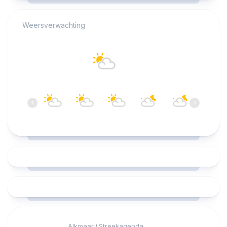
Weersverwachting
Alkmaar
21°C
Overwegend bewolkt
19:00
20:00
21:00
22:00
23:00
00:00
‹
›
21°C
20°C
19°C
18°C
17°C
16°C
Alkmaar
Streekagenda
/