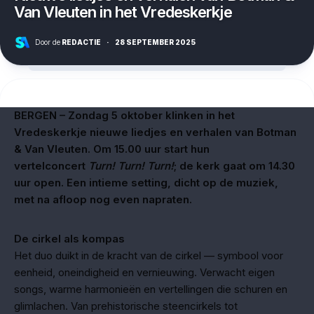
Van Vleuten in het Vredeskerkje
Door de
REDACTIE
·
28 SEPTEMBER 2025
BERGEN – Zondag 5 oktober klinken in het
Vredeskerkje nieuwe liedjes en verhalen van Botman
& Van Vleuten. Om 15.00 uur start hun
vertelconcert
Turn! Turn! Turn!
; de kerk gaat om 14.30
uur open. Een intieme setting, dicht op de muziek,
met na afloop nog even napraten.
De cirkel als kompas
Het duo duikt in de kracht van de cirkel — symbool voor
eenheid, oneindigheid en vernieuwing. Verwacht eigen
songs, warme harmonieën en vertellingen die schuren en
glimlachen. Van prehistorische steencirkels tot