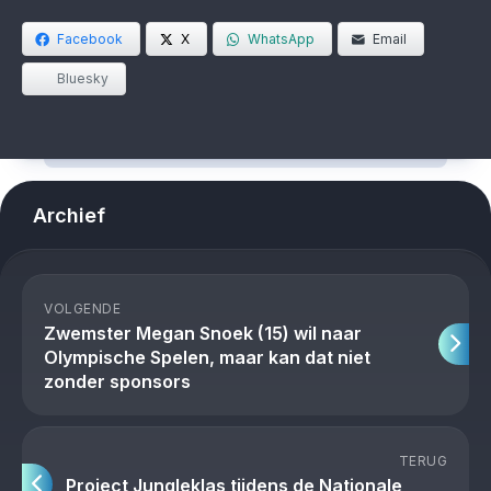
Facebook
X
WhatsApp
Email
Bluesky
Archief
VOLGENDE
Zwemster Megan Snoek (15) wil naar
Olympische Spelen, maar kan dat niet
zonder sponsors
TERUG
Project Jungleklas tijdens de Nationale