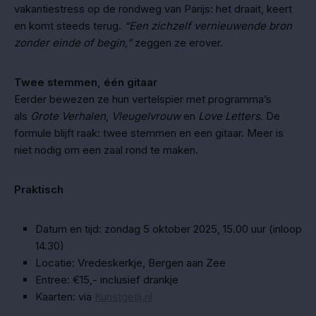
vakantiestress op de rondweg van Parijs: het draait, keert
en komt steeds terug.
“Een zichzelf vernieuwende bron
zonder einde of begin,”
zeggen ze erover.
Twee stemmen, één gitaar
Eerder bewezen ze hun vertelspier met programma’s
als
Grote Verhalen
,
Vleugelvrouw
en
Love Letters
. De
formule blijft raak: twee stemmen en een gitaar. Meer is
niet nodig om een zaal rond te maken.
Praktisch
Datum en tijd: zondag 5 oktober 2025, 15.00 uur (inloop
14.30)
Locatie: Vredeskerkje, Bergen aan Zee
Entree: €15,- inclusief drankje
Kaarten: via
Kunstgetij.nl