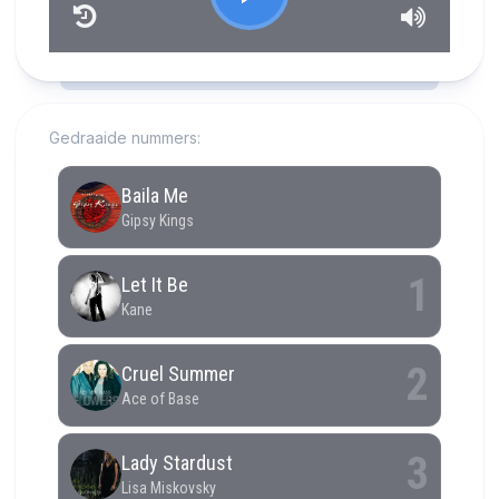
RCAST.NET
Gedraaide nummers: