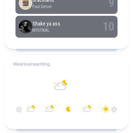
RCAST.NET
Weersverwachting
Alkmaar
17°C
Overwegend bewolkt
03:00
04:00
05:00
06:00
07:00
08:00
‹
›
17°C
17°C
16°C
16°C
15°C
17°C