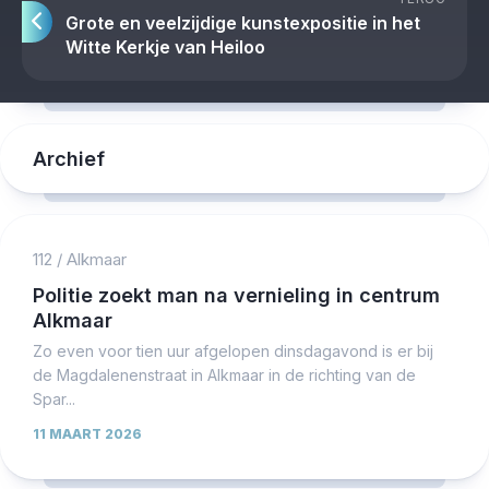
Grote en veelzijdige kunstexpositie in het
Witte Kerkje van Heiloo
Archief
112
/
Alkmaar
Politie zoekt man na vernieling in centrum
Alkmaar
Zo even voor tien uur afgelopen dinsdagavond is er bij
de Magdalenenstraat in Alkmaar in de richting van de
Spar...
11 MAART 2026