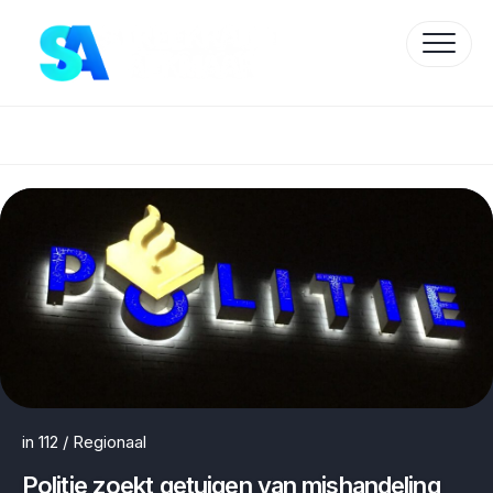
Skip
to
content
Protected by WP Anti-Hacker
in
112
/
Regionaal
Politie zoekt getuigen van mishandeling