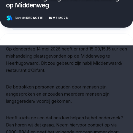
op Middenweg
Door de
REDACTIE
·
16 MEI 2026
Op donderdag 14 mei 2026 heeft er rond 15.00/15.15 uur een
mishandeling plaatsgevonden op de Middenweg te
Heerhugowaard. Dit zou gebeurd zijn nabij Middenwaard/
restaurant d’Olifant.
De betrokken personen zouden door mensen zijn
aangesproken en er zouden meerdere mensen zijn
langsgereden/ voorbij gekomen.
Heeft u iets gezien dat ons kan helpen bij het onderzoek?
Dan horen wij dat graag. Neem hiervoor contact op via
0900-8844 en geef het volgende procesnummer door: