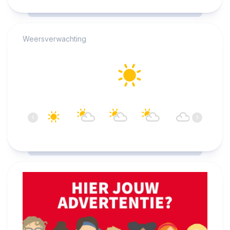
RCAST.NET
Weersverwachting
Alkmaar
27°C
Helder
18:00
19:00
20:00
21:00
22:00
23:00
‹
›
27°C
27°C
26°C
26°C
24°C
23°C