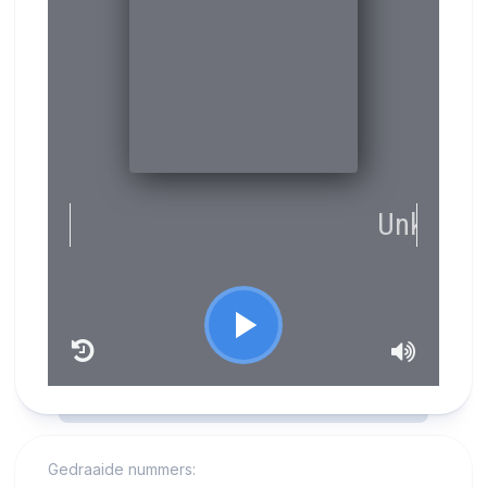
RCAST.NET
Gedraaide nummers: