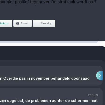
r niet positief tegenover. De strafzaak wordt op 7
tsApp
Email
Bluesky
n Overdie pas in november behandeld door raad
TERUG
 zijn opgelost, de problemen achter de schermen niet