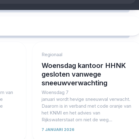
Regionaal
Woensdag kantoor HHNK
gesloten vanwege
sneeuwverwachting
um van
Woensdag 7
ge
januari wordt hevige sneeuwval verwacht.
se
Daarom is in verband met code oranje van
het KNMI en het advies van
Rijkswaterstaat om niet de weg...
7 JANUARI 2026