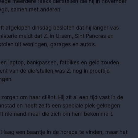
ege meerdere reeks diefstallen die hij in november
eegd, samen met anderen.
t afgelopen dinsdag besloten dat hij langer vas
inisterie meldt dat Z. in Ursem, Sint Pancras en
tolen uit woningen, garages en auto’s.
een laptop, bankpassen, fatbikes en geld zouden
t van de diefstallen was Z. nog in proeftijd
ngen.
rgen om haar cliënt. Hij zit al een tijd vast in de
aanstad en heeft zelfs een speciale plek gekregen
heeft niemand meer die zich om hem bekommert.
en Haag een baantje in de horeca te vinden, maar het