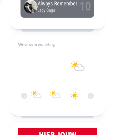
RCAST.NET
Weersverwachting
Alkmaar
24°C
Overwegend bewolkt
13:00
14:00
15:00
16:00
17:00
18:0
‹
›
24°C
25°C
25°C
25°C
25°C
25°