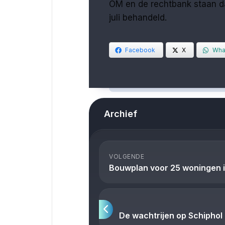
OM en de rechtbank staan daa
juli behandeld.
Facebook
X
Wha
Archief
VOLGENDE
Bouwplan voor 25 woningen i
De wachtrijen op Schiphol