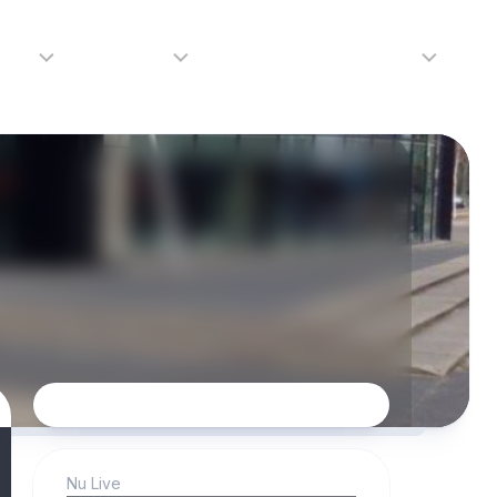
adio
Adverteren
Tip de redactie
Contact
Luister
Adverteren
Contact
LIVE
Over
ons
da
Nu Live