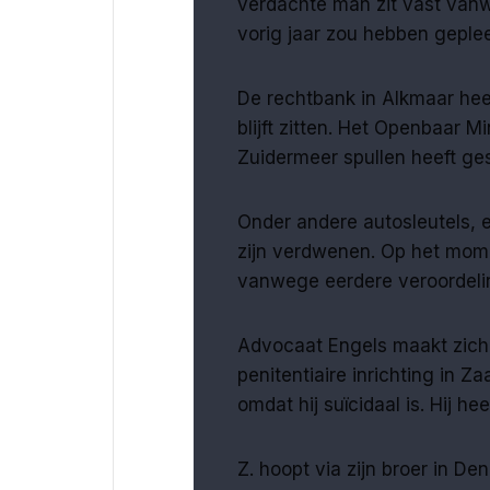
verdachte man zit vast vanw
vorig jaar zou hebben gepl
De rechtbank in Alkmaar heef
blijft zitten. Het Openbaar M
Zuidermeer spullen heeft ges
Onder andere autosleutels, 
zijn verdwenen. Op het momen
vanwege eerdere veroordeli
Advocaat Engels maakt zich zo
penitentiaire inrichting in Z
omdat hij suïcidaal is. Hij 
Z. hoopt via zijn broer in D