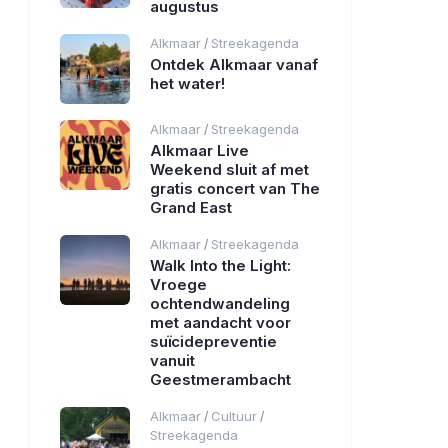
augustus
Alkmaar
Streekagenda
/
Ontdek Alkmaar vanaf
het water!
Alkmaar
Streekagenda
/
Alkmaar Live
Weekend sluit af met
gratis concert van The
Grand East
Alkmaar
Streekagenda
/
Walk Into the Light:
Vroege
ochtendwandeling
met aandacht voor
suïcidepreventie
vanuit
Geestmerambacht
Alkmaar
Cultuur
/
/
Streekagenda