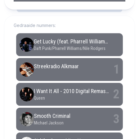
RCAST.NET
Gedraaide nummers: