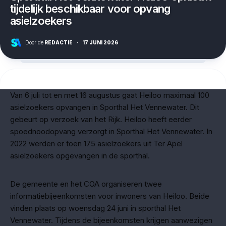
tijdelijk beschikbaar voor opvang
asielzoekers
Door de
REDACTIE
·
17 JUNI 2026
Van 6 juli tot en met 16 augustus gaat Heiloo maximaal 100
asielzoekers opvangen in Sporthal Het Vennewater. Dit
gebeurt op verzoek van het Rijk. Heiloo heeft eerder
spoednoodopvang verzorgt in Sporthal Het Vennewater. In
2022 werden er toen 175 asielzoekers uit Ter Apel
asielzoekers opgevangen in de sporthal.
De gemeente en het COA organiseren twee
informatiebijeenkomsten voor inwoners van Heiloo. Beide
vinden plaats op woensdag 24 juni in sporthal Het
Vennewater. Tijdens de bijeenkomsten krijgen aanwezigen