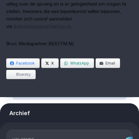
uitleg over de opvang en is er gelegenheid om vragen te
stellen. Inwoners die een bijeenkomst willen bijwonen,
moeten zich vooraf aanmelden
via
ikdenkmeeoverheiloo.nl
.
Bron: Mediapartner BEATFM.NL
Facebook
X
WhatsApp
Email
Bluesky
Archief