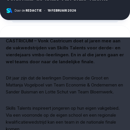
Door de
REDACTIE
·
19 FEBRUARI 2026
CASTRICUM – Vonk Castricum doet al jaren mee aan
de vakwedstrijden van Skills Talents voor derde- en
vierdejaars vmbo-leerlingen. En in al die jaren gaan er
wel teams door naar de landelijke finale.
Dit jaar zijn dat de leerlingen Dominique de Groot en
Mattanja Vogelpoel van Team Economie & Ondernemen en
Sander Buisman en Lotte Schut van Team Bloemwerk.
Skills Talents inspireert jongeren op hun eigen vakgebied.
Via een voorronde op de eigen school en een regionale
kwalificatiewedstrijd kan een team in de nationale finale
komen.