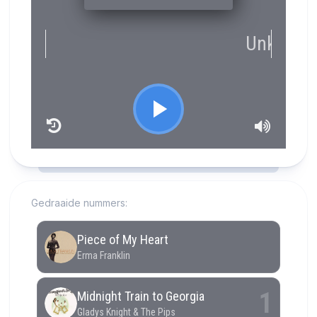
RCAST.NET
Gedraaide nummers: