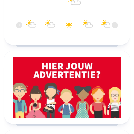
22°C
Bewolkt
13:00
14:00
15:00
16:00
17:00
18:00
‹
›
22°C
23°C
23°C
23°C
23°C
22°C