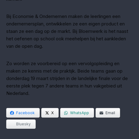
Bij Economie & Ondernemen maken de leerlingen een
ondernemersplan, ontwikkelen ze een eigen product en
staan ze een dag op de markt. Bij Bloemwerk is het naast
het oefenen op school ook meehelpen bij het aankleden
van de open dag.
Zo worden ze voorbereid op een vervolgopleiding en
maken ze kennis met de praktijk. Beide teams gaan op
donderdag 19 maart strijden in de landelijke finale voor de
eerste plek tegen 7 andere teams in hun vakgebied uit
Nederland.
Facebook
X
WhatsApp
Email
Bluesky