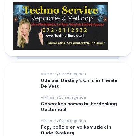
Alkmaar
Streekagenda
/
Ode aan Destiny’s Child in Theater
De Vest
Alkmaar
Streekagenda
/
Generaties samen bij herdenking
Oosterhout
Alkmaar
Streekagenda
/
Pop, poëzie en volksmuziek in
Oude Kwekerij