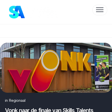
Skip
to
content
Protected by WP Anti-Hacker
in
Regionaal
Vonk naar de finale van Skills Talents