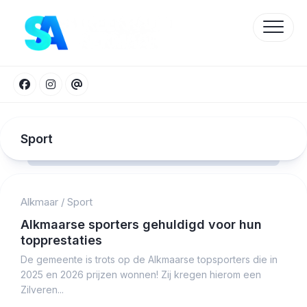
Skip
to
content
Sport
Alkmaar
/
Sport
Protected by WP Anti-Hacker
Alkmaarse sporters gehuldigd voor hun
topprestaties
De gemeente is trots op de Alkmaarse topsporters die in
2025 en 2026 prijzen wonnen! Zij kregen hierom een
Zilveren...