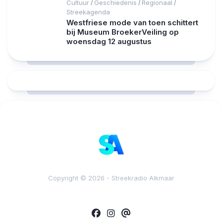
Cultuur
Geschiedenis
Regionaal
/
/
/
Streekagenda
Westfriese mode van toen schittert
bij Museum BroekerVeiling op
woensdag 12 augustus
RCAST.NET
Copyright © 2026 - Streekradio Alkmaar