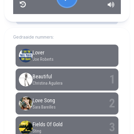
RCAST.NET
Gedraaide nummers: