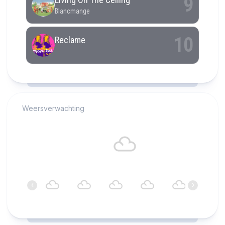
RCAST.NET
Weersverwachting
Alkmaar
18°C
Bewolkt
22:00
23:00
00:00
01:00
02:00
03:00
‹
›
18°C
18°C
18°C
18°C
17°C
17°C