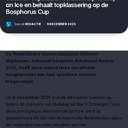
on Ice en behaalt topklassering op de
Bosphorus Cup
Door de
REDACTIE
·
9 DECEMBER 2025
De Nederlandse kunstschaatsster Summer
Wijkhuizen, nationaal kampioen Advanced Novice
2025, heeft deze maand twee opvallende
hoogtepunten aan haar sportieve seizoen
toegevoegd.
Op
6 december 2025
trad de Alkmaarse Summer op
tijdens de première van
Holiday on Ice
in Groningen. Voor
deze prestigieuze internationale ijsshow werd zij
geselecteerd als één van de talentvolle Nederlandse rijders
die onderdeel mochten uitmaken van het