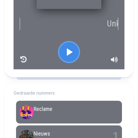
RCAST.NET
Gedraaide nummers: