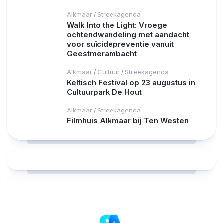
Alkmaar
Streekagenda
/
Walk Into the Light: Vroege
ochtendwandeling met aandacht
voor suïcidepreventie vanuit
Geestmerambacht
Alkmaar
Cultuur
Streekagenda
/
/
Keltisch Festival op 23 augustus in
Cultuurpark De Hout
Alkmaar
Streekagenda
/
Filmhuis Alkmaar bij Ten Westen
RCAST.NET