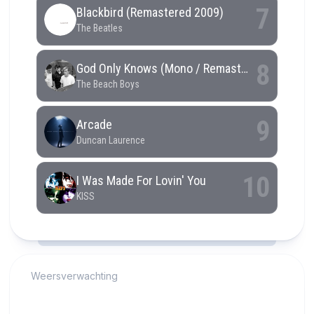
RCAST.NET
Weersverwachting
Alkmaar