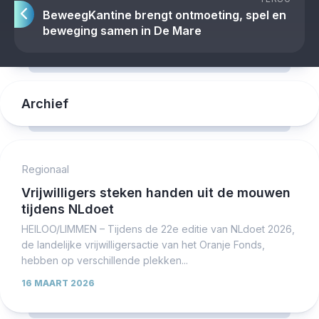
BeweegKantine brengt ontmoeting, spel en
beweging samen in De Mare
Archief
Regionaal
Vrijwilligers steken handen uit de mouwen
tijdens NLdoet
HEILOO/LIMMEN – Tijdens de 22e editie van NLdoet 2026,
de landelijke vrijwilligersactie van het Oranje Fonds,
hebben op verschillende plekken...
16 MAART 2026