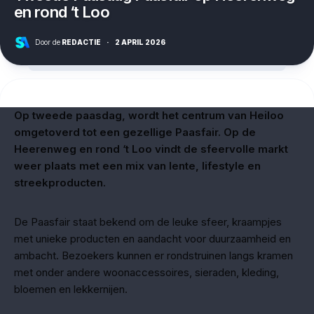
en rond ‘t Loo
Door de
REDACTIE
·
2 APRIL 2026
Op tweede paasdag, wordt het centrum van Heiloo
omgetoverd tot een gezellige Paasfair. Op de
Heerenweg en rond ‘t Loo vindt de sfeervolle markt
weer plaats met een mix van lente, lifestyle en
streekproducten.
De Paasfair staat bekend om de leuke sfeer, kraampjes
met unieke producten en aandacht voor duurzaamheid en
ambacht. Bezoekers kunnen er rondstruinen langs kramen
met onder andere woonaccessoires, sieraden, kleding,
bloemen en lekkernijen.