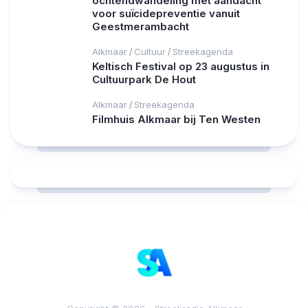
ochtendwandeling met aandacht
voor suïcidepreventie vanuit
Geestmerambacht
Alkmaar
Cultuur
Streekagenda
/
/
Keltisch Festival op 23 augustus in
Cultuurpark De Hout
Alkmaar
Streekagenda
/
Filmhuis Alkmaar bij Ten Westen
RCAST.NET