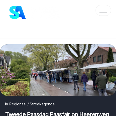
Skip
to
content
Protected by WP Anti-Hacker
in
Regionaal
/
Streekagenda
Tweede Paasdag Paasfair op Heerenweg