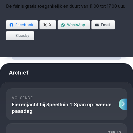
De fair is gratis toegankelijk en duurt van 11.00 tot 17.00 uur.
Facebook
X
WhatsApp
Email
Bluesky
Archief
VOLGENDE
Eierenjacht bij Speeltuin ‘t Span op tweede
paasdag
TERUG