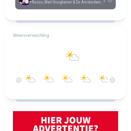
RCAST.NET
Weersverwachting
Alkmaar
17°C
Bewolkt
08:00
09:00
10:00
11:00
12:00
13:00
‹
›
17°C
18°C
19°C
20°C
20°C
20°C