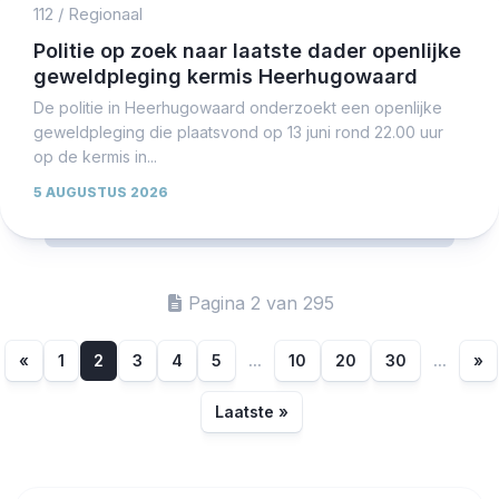
112
/
Regionaal
Politie op zoek naar laatste dader openlijke
geweldpleging kermis Heerhugowaard
De politie in Heerhugowaard onderzoekt een openlijke
geweldpleging die plaatsvond op 13 juni rond 22.00 uur
op de kermis in...
5 AUGUSTUS 2026
Pagina 2 van 295
«
1
2
3
4
5
...
10
20
30
...
»
Laatste »