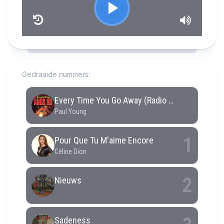
RCAST.NET
Gedraaide nummers: