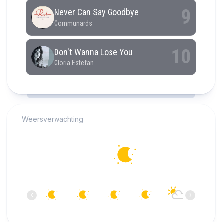
RCAST.NET
Weersverwachting
Alkmaar
14°C
Helder
03:00
04:00
05:00
06:00
07:00
08:00
‹
›
14°C
13°C
13°C
12°C
13°C
14°C