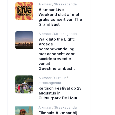
Alkmaar
Streekagenda
/
Alkmaar Live
Weekend sluit af met
gratis concert van The
Grand East
Alkmaar
Streekagenda
/
Walk Into the Light:
Vroege
ochtendwandeling
met aandacht voor
suïcidepreventie
vanuit
Geestmerambacht
Alkmaar
Cultuur
/
/
Streekagenda
Keltisch Festival op 23
augustus in
Cultuurpark De Hout
Alkmaar
Streekagenda
/
Filmhuis Alkmaar bij