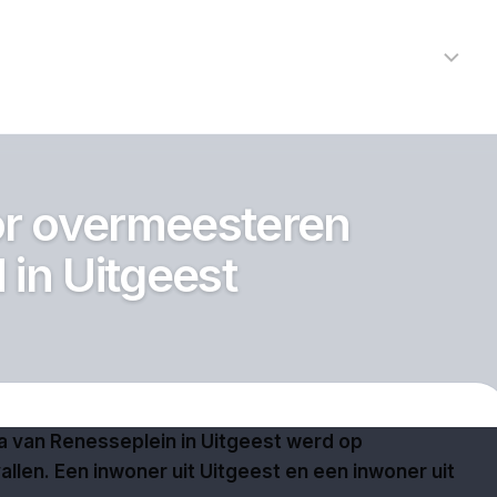
Home
Nieuws
R
Alkmaar
Cultuur
or overmeesteren
Kunst
 in Uitgeest
Noord-
Holland
Protected by WP Anti-Hacker
Regio
Sport
Streekagen
na van Renesseplein in Uitgeest werd op
Theater
llen. Een inwoner uit Uitgeest en een inwoner uit
112