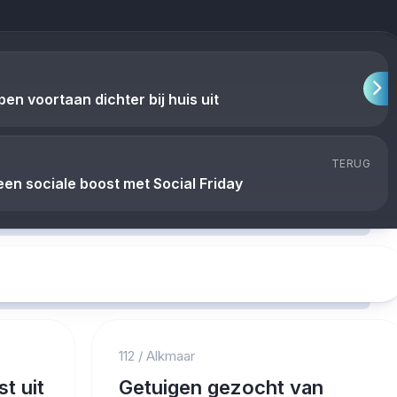
en voortaan dichter bij huis uit
TERUG
en sociale boost met Social Friday
112
/
Alkmaar
t uit
Getuigen gezocht van