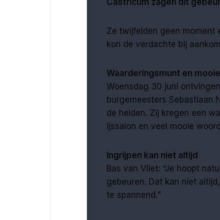
Castricum zagen dit gebeu
Ze twijfelden geen moment 
kon de verdachte bij aankoms
Waarderingsmunt en mooi
Woensdag 30 juni ontvingen 
burgemeesters Sebastiaan N
de helden. Zij kregen een wa
ijssalon en veel mooie woor
Ingrijpen kan niet altijd
Bas van Vliet: “Je hoopt natu
gebeuren. Dat kan niet altijd,
te spannend.”