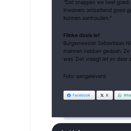
“Dat snappen we heel goed. 
inwoners ontzettend goed g
kunnen aanhouden.”
Flinke dosis lef
Burgemeester Sebastiaan Nie
mannen hebben gedaan. Ze h
was. Dat vraagt lef en daar 
Foto: aangeleverd
Facebook
X
Wha