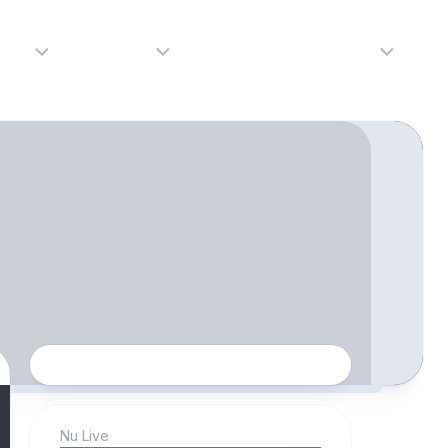
adio
Adverteren
Tip de redactie
Contact
Luister
Adverteren
Contact
LIVE
Over
ons
da
Nu Live