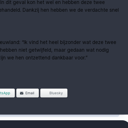
In dit geval kon het wel en hebben deze twee
ehandeld. Dankzij hen hebben we de verdachte snel
uwland: “Ik vind het heel bijzonder wat deze twee
ebben niet getwijfeld, maar gedaan wat nodig
zijn we hen ontzettend dankbaar voor.”
tsApp
Email
Bluesky