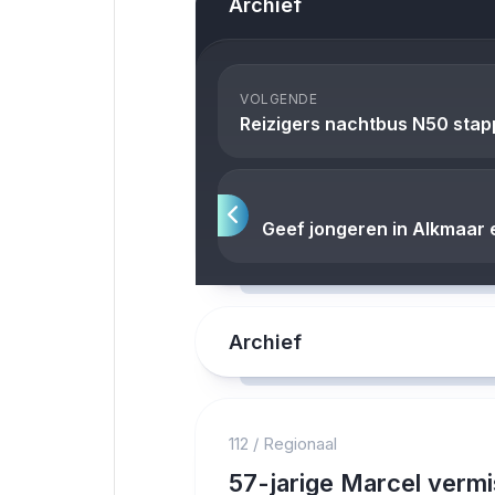
Archief
VOLGENDE
Reizigers nachtbus N50 stapp
Geef jongeren in Alkmaar e
Archief
112
/
Regionaal
57-jarige Marcel vermis