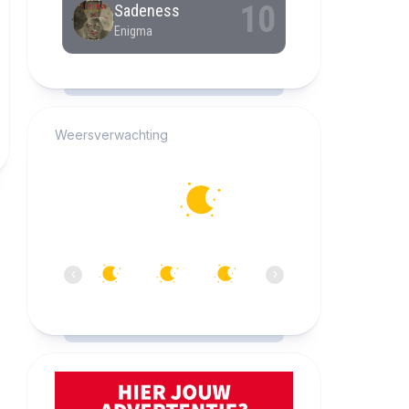
RCAST.NET
Weersverwachting
Alkmaar
13°C
Helder
04:00
05:00
06:00
07:00
08:00
09:0
‹
›
13°C
13°C
12°C
13°C
14°C
18°