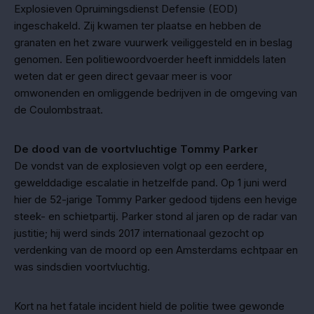
Explosieven Opruimingsdienst Defensie (EOD)
ingeschakeld. Zij kwamen ter plaatse en hebben de
granaten en het zware vuurwerk veiliggesteld en in beslag
genomen. Een politiewoordvoerder heeft inmiddels laten
weten dat er geen direct gevaar meer is voor
omwonenden en omliggende bedrijven in de omgeving van
de Coulombstraat.
De dood van de voortvluchtige Tommy Parker
De vondst van de explosieven volgt op een eerdere,
gewelddadige escalatie in hetzelfde pand. Op 1 juni werd
hier de 52-jarige Tommy Parker gedood tijdens een hevige
steek- en schietpartij. Parker stond al jaren op de radar van
justitie; hij werd sinds 2017 internationaal gezocht op
verdenking van de moord op een Amsterdams echtpaar en
was sindsdien voortvluchtig.
Kort na het fatale incident hield de politie twee gewonde