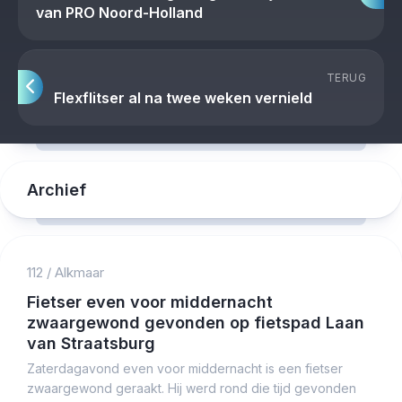
van PRO Noord-Holland
TERUG
Flexflitser al na twee weken vernield
Archief
112
/
Alkmaar
Fietser even voor middernacht
zwaargewond gevonden op fietspad Laan
van Straatsburg
Zaterdagavond even voor middernacht is een fietser
zwaargewond geraakt. Hij werd rond die tijd gevonden