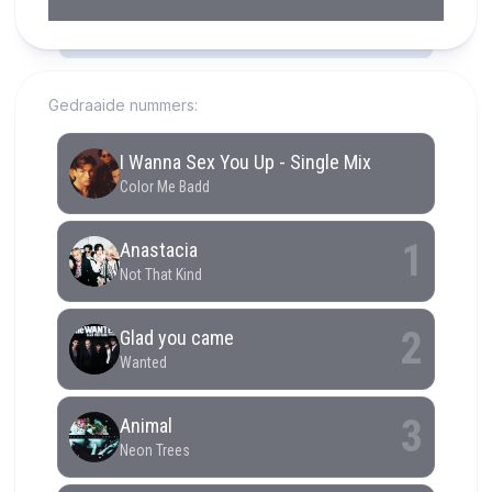
RCAST.NET
Gedraaide nummers: