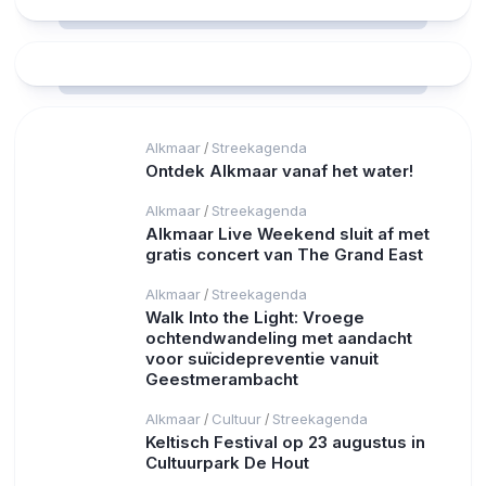
Alkmaar
Streekagenda
/
Ontdek Alkmaar vanaf het water!
Alkmaar
Streekagenda
/
Alkmaar Live Weekend sluit af met
gratis concert van The Grand East
Alkmaar
Streekagenda
/
Walk Into the Light: Vroege
ochtendwandeling met aandacht
voor suïcidepreventie vanuit
Geestmerambacht
Alkmaar
Cultuur
Streekagenda
/
/
Keltisch Festival op 23 augustus in
Cultuurpark De Hout