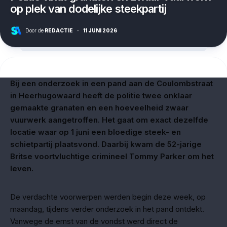
op plek van dodelijke steekpartij
Door de
REDACTIE
·
11 JUNI 2026
Bij een onderzoek in een pand aan de Coulombstraat
in Heerhugowaard heeft de politie twee onklaar
gemaakte granaten en een hoeveelheid zwaar
vuurwerk aangetroffen. Het gaat om exact dezelfde
locatie waar op 1 juni een bloedige steek- en
schietpartij plaatsvond. Daarbij kwam de 52-jarige
Britse voortvluchtige crimineel Tommy Parker om het
leven.
De verdachte voorwerpen werden begin deze week, op
maandag, tijdens verder onderzoek in het pand ontdekt.
Vanwege de ernst van de vondst werd direct de