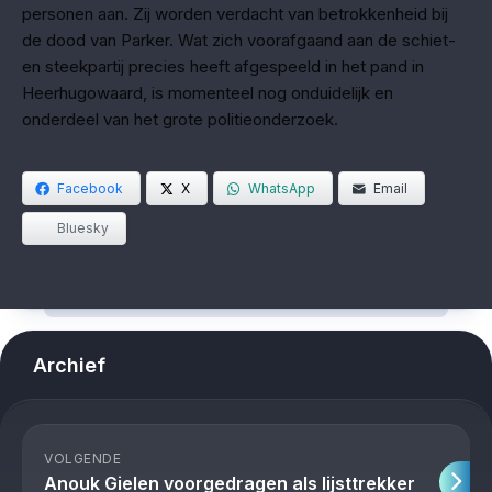
personen aan. Zij worden verdacht van betrokkenheid bij
de dood van Parker. Wat zich voorafgaand aan de schiet-
en steekpartij precies heeft afgespeeld in het pand in
Heerhugowaard, is momenteel nog onduidelijk en
onderdeel van het grote politieonderzoek.
Facebook
X
WhatsApp
Email
Bluesky
Archief
VOLGENDE
Anouk Gielen voorgedragen als lijsttrekker