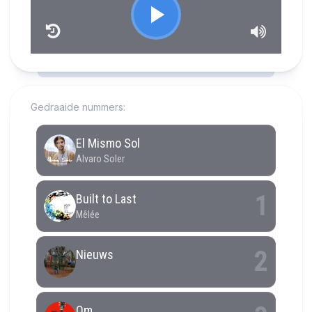
RCAST.NET
Gedraaide nummers: