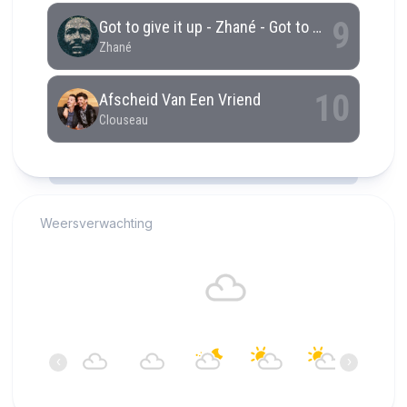
RCAST.NET
Weersverwachting
Alkmaar
17°C
Bewolkt
04:00
05:00
06:00
07:00
08:00
09:00
‹
›
17°C
17°C
17°C
16°C
17°C
18°C