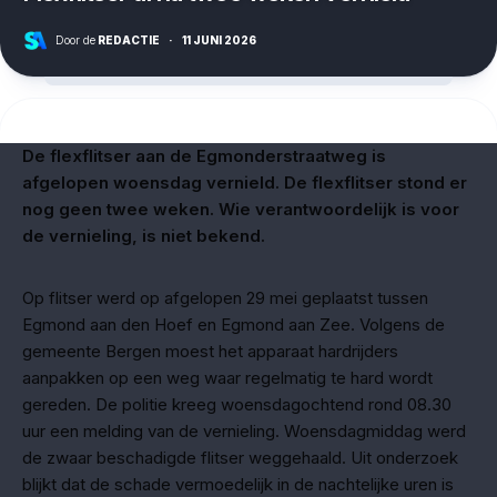
Door de
REDACTIE
·
11 JUNI 2026
De flexflitser aan de Egmonderstraatweg is
afgelopen woensdag vernield. De flexflitser stond er
nog geen twee weken. Wie verantwoordelijk is voor
de vernieling, is niet bekend.
Op flitser werd op afgelopen 29 mei geplaatst tussen
Egmond aan den Hoef en Egmond aan Zee. Volgens de
gemeente Bergen moest het apparaat hardrijders
aanpakken op een weg waar regelmatig te hard wordt
gereden. De politie kreeg woensdagochtend rond 08.30
uur een melding van de vernieling. Woensdagmiddag werd
de zwaar beschadigde flitser weggehaald. Uit onderzoek
blijkt dat de schade vermoedelijk in de nachtelijke uren is