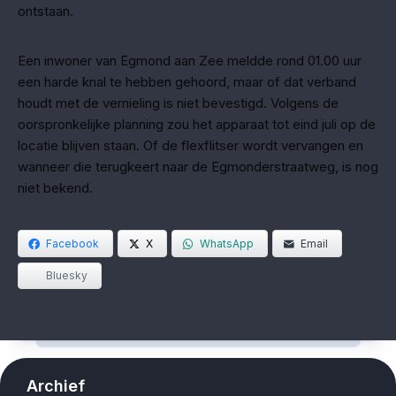
ontstaan.
Een inwoner van Egmond aan Zee meldde rond 01.00 uur
een harde knal te hebben gehoord, maar of dat verband
houdt met de vernieling is niet bevestigd. Volgens de
oorspronkelijke planning zou het apparaat tot eind juli op de
locatie blijven staan. Of de flexflitser wordt vervangen en
wanneer die terugkeert naar de Egmonderstraatweg, is nog
niet bekend.
Facebook
X
WhatsApp
Email
Bluesky
Archief