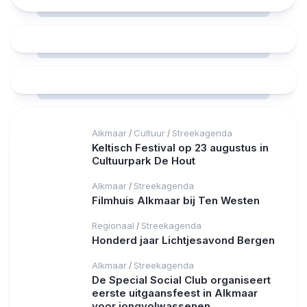
Alkmaar
Cultuur
Streekagenda
/
/
Keltisch Festival op 23 augustus in
Cultuurpark De Hout
Alkmaar
Streekagenda
/
Filmhuis Alkmaar bij Ten Westen
Regionaal
Streekagenda
/
Honderd jaar Lichtjesavond Bergen
Alkmaar
Streekagenda
/
De Special Social Club organiseert
eerste uitgaansfeest in Alkmaar
voor jongvolwassenen