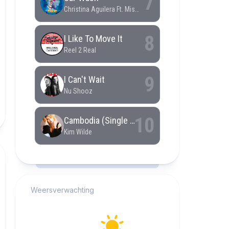
RCAST.NET
Weersverwachting
Alkmaar
28°C
Helder