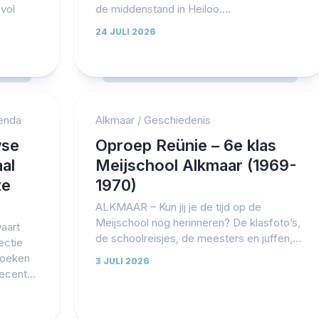
vol
de middenstand in Heiloo....
24 JULI 2026
enda
Alkmaar
/
Geschiedenis
wse
Oproep Reünie – 6e klas
al
Meijschool Alkmaar (1969-
te
1970)
ALKMAAR – Kun jij je de tijd op de
Meijschool nog herinneren? De klasfoto’s,
aart
de schoolreisjes, de meesters en juffen,...
ectie
boeken
3 JULI 2026
ecent...