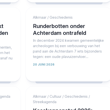
Alkmaar
/
Geschiedenis
kt
Runderbotten onder
eden
Achterdam ontrafeld
In december 2024 kwamen gemeentelijke
archeologen bij een verbouwing van het
menten,
pand aan de Achterdam 7 iets bijzonders
om het
tegen: een oude plavuizenvloer...
vanaf nu
20 JUNI 2026
agenda
Alkmaar
/
Cultuur
/
Geschiedenis
/
Streekagenda