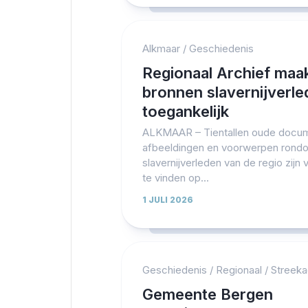
Alkmaar
/
Geschiedenis
Regionaal Archief maa
bronnen slavernijverl
toegankelijk
ALKMAAR – Tientallen oude docu
afbeeldingen en voorwerpen rond
slavernijverleden van de regio zijn 
te vinden op...
1 JULI 2026
Geschiedenis
/
Regionaal
/
Streek
Gemeente Bergen