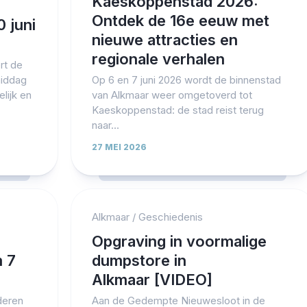
Kaeskoppenstad 2026:
Ontdek de 16e eeuw met
 juni
nieuwe attracties en
regionale verhalen
rt de
iddag
Op 6 en 7 juni 2026 wordt de binnenstad
lijk en
van Alkmaar weer omgetoverd tot
Kaeskoppenstad: de stad reist terug
naar...
27 MEI 2026
Alkmaar
/
Geschiedenis
Opgraving in voormalige
m 7
dumpstore in
Alkmaar [VIDEO]
deren
Aan de Gedempte Nieuwesloot in de