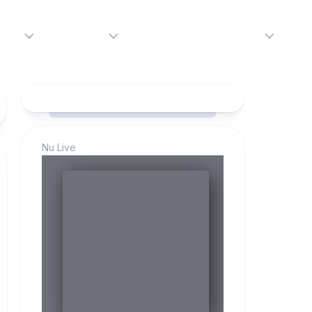
adio
Adverteren
Tip de redactie
Contact
Luister
Adverteren
Contact
LIVE
Over
ons
Nu Live
da