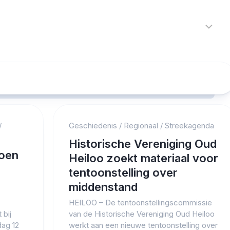
Home
Nieuws
R
Alkmaar
Cultuur
Kunst
Noord-
/
Geschiedenis
/
Regionaal
/
Streekagenda
Holland
Protected by WP Anti-Hacker
Historische Vereniging Oud
Regio
toen
Heiloo zoekt materiaal voor
Sport
tentoonstelling over
middenstand
Streekagen
HEILOO – De tentoonstellingscommissie
Theater
 bij
van de Historische Vereniging Oud Heiloo
ag 12
werkt aan een nieuwe tentoonstelling over
112