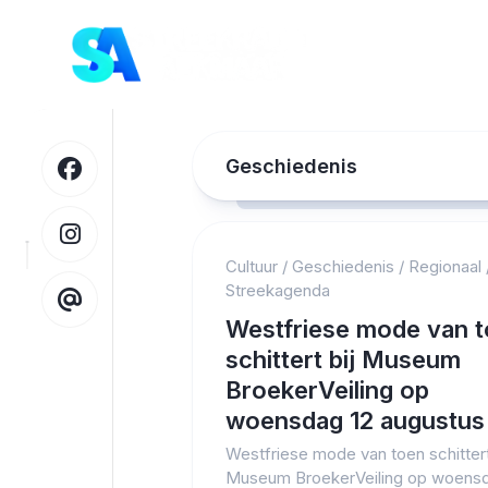
Skip
to
content
Geschiedenis
Cultuur
/
Geschiedenis
/
Regionaal
Streekagenda
Westfriese mode van 
schittert bij Museum
BroekerVeiling op
woensdag 12 augustus
Westfriese mode van toen schittert
Museum BroekerVeiling op woensd