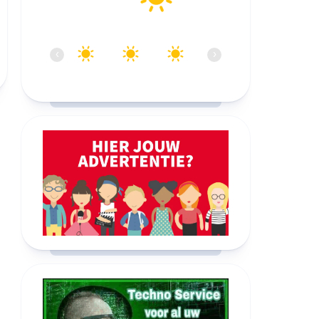
15:00
16:00
17:00
18:00
19:00
20:0
‹
›
28°C
28°C
28°C
27°C
27°C
26°