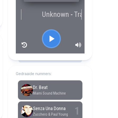
RCAST.NET
Gedraaide nummers: