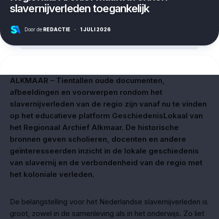
slavernijverleden toegankelijk
Door de
REDACTIE
·
1 JULI 2026
ALKMAAR – Tientallen oude documenten,
afbeeldingen en voorwerpen rondom het
slavernijverleden van de regio zijn vanaf nu te vinden
op het educatieve platform GeschiedenisLokaal van
het Regionaal Archief Alkmaar. De historische
bronnen geven scholieren, docenten en andere
geïnteresseerden inzicht in de lokale geschiedenis
van slavernij en de verbondenheid van de regio met
het koloniale verleden.
De belangstelling voor het Nederlandse slavernijverleden is
groot, zowel in de samenleving als in het onderwijs. Zo liet