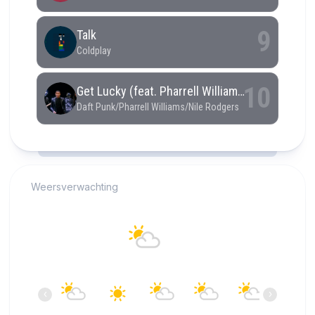
RCAST.NET
Weersverwachting
Alkmaar
23°C
Overwegend bewolkt
14:00
15:00
16:00
17:00
18:00
19:00
‹
›
23°C
23°C
23°C
23°C
22°C
21°C