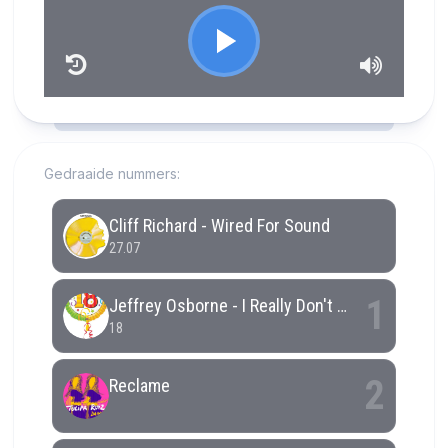
RCAST.NET
Gedraaide nummers: