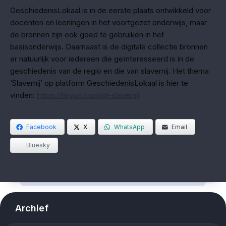
GeschiedenisLokaal is in de eerste plaats ontwikkeld voor
docenten en leerlingen in het voortgezet onderwijs, maar
de bronnen zijn ook goed te gebruiken in het
basisonderwijs. Daarnaast is de digitale collectie bronnen
er natuurlijk voor iedereen die geïnteresseerd is in de
geschiedenis van de regio en die van slavernij. Het thema
‘Slavernij’ op platform GeschiedenisLokaal is hier te
vinden:
https://tinyurl.com/gl-slavernij
Facebook
X
WhatsApp
Email
Bluesky
Archief