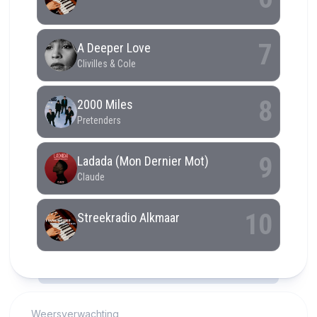
RCAST.NET
Weersverwachting