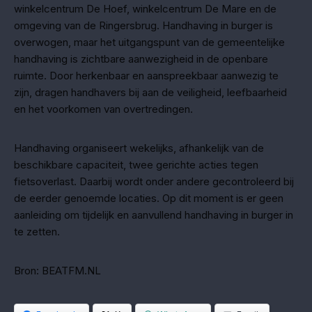
winkelcentrum De Hoef, winkelcentrum De Mare en de
omgeving van de Ringersbrug. Handhaving in burger is
overwogen, maar het uitgangspunt van de gemeentelijke
handhaving is zichtbare aanwezigheid in de openbare
ruimte. Door herkenbaar en aanspreekbaar aanwezig te
zijn, dragen handhavers bij aan de veiligheid, leefbaarheid
en het voorkomen van overtredingen.
Handhaving organiseert wekelijks, afhankelijk van de
beschikbare capaciteit, twee gerichte acties tegen
fietsoverlast. Daarbij wordt onder andere gecontroleerd bij
de eerder genoemde locaties. Op dit moment is er geen
aanleiding om tijdelijk en aanvullend handhaving in burger in
te zetten.
Bron: BEATFM.NL