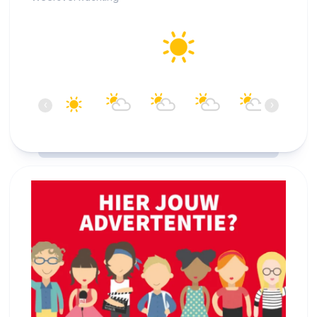
Alkmaar
19°C
Helder
07:00
08:00
09:00
10:00
11:00
12:00
‹
›
19°C
19°C
20°C
20°C
21°C
21°C