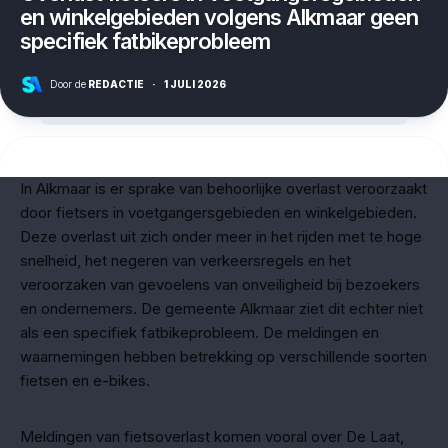
en winkelgebieden volgens Alkmaar geen
specifiek fatbikeprobleem
Door de
REDACTIE
·
1 JULI 2026
In Alkmaar is er sprake van behoorlijke overlast veroorzaakt
door fietsers in voetgangersgebieden en winkelgebieden.
Deze overlast uit zich onder meer in het rijden met te hoge
snelheid, het negeren van verkeersregels en het
veroorzaken van gevoelens van onveiligheid bij bezoekers
en ondernemers. De gemeente Alkmaar ziet dit echter niet
als een specifiek fatbikeprobleem. De meldingen en
waarnemingen hebben betrekking op verschillende soorten
fietsen en e-bikes.
Meldingen van fietsoverlast komen vooral over De Laat,