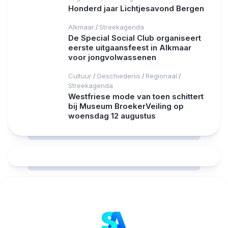
Honderd jaar Lichtjesavond Bergen
Alkmaar
Streekagenda
/
De Special Social Club organiseert
eerste uitgaansfeest in Alkmaar
voor jongvolwassenen
Cultuur
Geschiedenis
Regionaal
/
/
/
Streekagenda
Westfriese mode van toen schittert
bij Museum BroekerVeiling op
woensdag 12 augustus
RCAST.NET