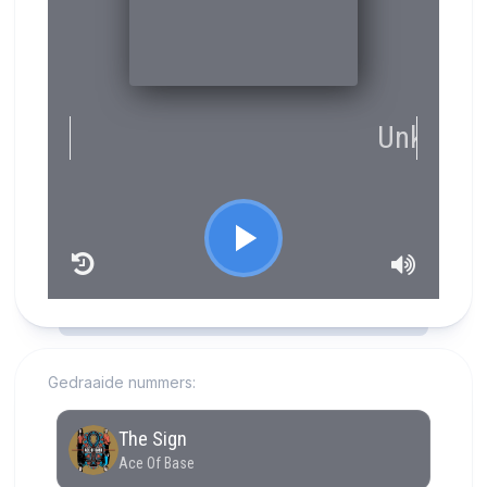
RCAST.NET
Gedraaide nummers: