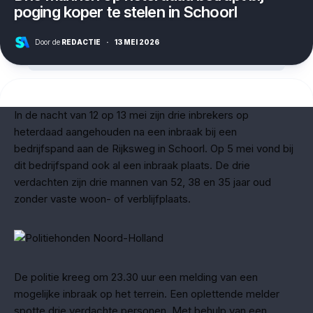
poging koper te stelen in Schoorl
Door de
REDACTIE
·
13 MEI 2026
In de nacht van 12 op 13 mei zijn drie inbrekers op
heterdaad aangehouden na een inbraak bij een
bedrijfspand aan de Rijksweg in Schoorl. Op 5 mei vond bij
dit bedrijfspand ook al een inbraak plaats. De drie
verdachten zijn drie mannen van 52, 38 en 35 jaar oud
zonder vaste woon- of verblijfplaats.
De politie kreeg om 23.30 uur een melding van een
mogelijke inbraak op het terrein. Een oplettende melder
spotte drie verdachte personen. Met behulp van een