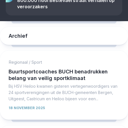
800.000 riool Bestevaerstraat verhalen op
veroorzakers
Archief
Regionaal
/
Sport
Buurtsportcoaches BUCH benadrukken
belang van veilig sportklimaat
Bij HSV Heiloo kwamen gisteren vertegenwoordigers van
24 sportverenigingen uit de BUCH-gemeenten Bergen,
Uitgeest, Castricum en Heiloo bijeen voor een...
18 NOVEMBER 2025