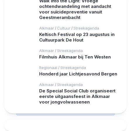
Walk Into the Light: Vroege
ochtendwandeling met aandacht
voor suïcidepreventie vanuit
Geestmerambacht
Alkmaar
Cultuur
Streekagenda
/
/
Keltisch Festival op 23 augustus in
Cultuurpark De Hout
Alkmaar
Streekagenda
/
Filmhuis Alkmaar bij Ten Westen
Regionaal
Streekagenda
/
Honderd jaar Lichtjesavond Bergen
Alkmaar
Streekagenda
/
De Special Social Club organiseert
eerste uitgaansfeest in Alkmaar
voor jongvolwassenen
RCAST.NET