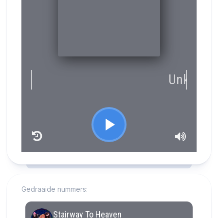
RCAST.NET
Gedraaide nummers: