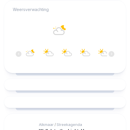
Weersverwachting
Alkmaar
17°C
Overwegend bewolkt
06:00
07:00
08:00
09:00
10:00
11:00
‹
›
17°C
16°C
17°C
18°C
19°C
20°C
Alkmaar
Streekagenda
/