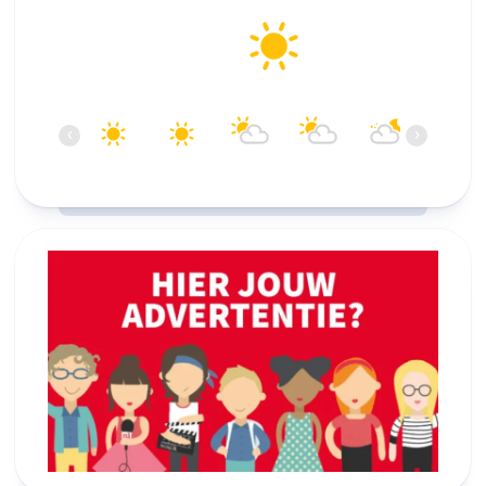
Alkmaar
25°C
Helder
18:00
19:00
20:00
21:00
22:00
23:00
‹
›
25°C
25°C
24°C
23°C
21°C
20°C