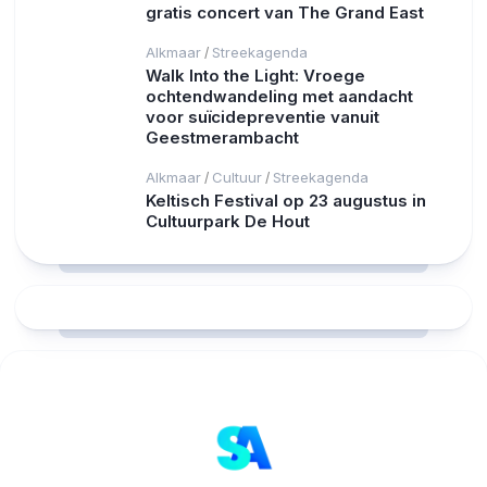
gratis concert van The Grand East
Alkmaar
Streekagenda
/
Walk Into the Light: Vroege
ochtendwandeling met aandacht
voor suïcidepreventie vanuit
Geestmerambacht
Alkmaar
Cultuur
Streekagenda
/
/
Keltisch Festival op 23 augustus in
Cultuurpark De Hout
RCAST.NET