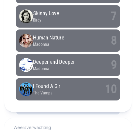
RCAST.NET
Weersverwachting