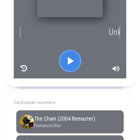
RCAST.NET
Gedraaide nummers: