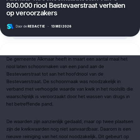
800.000 riool Bestevaerstraat verhalen
op veroorzakers
Door de
REDACTIE
·
13 MEI 2026
De gemeente Alkmaar heeft in maart een aantal maal het
riool laten schoonmaken van een pand aan de
Bestevaerstraat tot aan het hoofdriool van de
Bestevaerstraat. De schoonmaak was noodzakelijk in
verband met verhoogde waarde van kwik in het rioolslib die
waarschijnlijk is veroorzaakt door het wassen van drugs in
het betreffende pand.
De waarden zijn aanzienlijk gedaald, maar op twee plaatsen
zijn de kwikwaarden nog niet aanvaardbaar. Daarom is een
nieuwe reiniging van het riool noodzakelijk. Dit gebeurt op