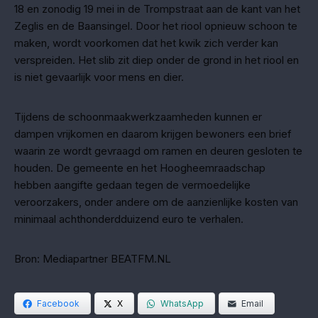
18 en zonodig 19 mei in de Trompstraat aan de kant van het
Zeglis en de Baansingel. Door het riool opnieuw schoon te
maken, wordt voorkomen dat het kwik zich verder kan
verspreiden. Het slib zit diep onder de grond in het riool en
is niet gevaarlijk voor mens en dier.
Tijdens de schoonmaakwerkzaamheden kunnen er
dampen vrijkomen en daarom krijgen bewoners een brief
waarin ze wordt gevraagd om ramen en deuren gesloten te
houden. De gemeente en het Hoogheemraadschap
hebben aangifte gedaan tegen de vermoedelijke
veroorzakers, onder andere om de aanzienlijke kosten van
minimaal achthonderdduizend euro te verhalen.
Bron: Mediapartner BEATFM.NL
Facebook
X
WhatsApp
Email