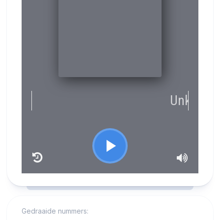
RCAST.NET
Gedraaide nummers: