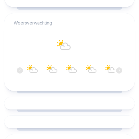
RCAST.NET
Weersverwachting
Alkmaar
21°C
Overwegend bewolkt
16:00
17:00
18:00
19:00
20:00
21:00
‹
›
21°C
22°C
21°C
21°C
20°C
19°C