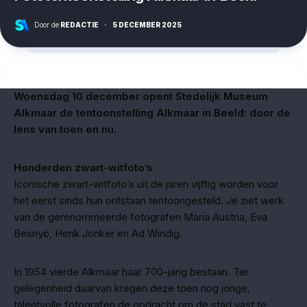
Door de
REDACTIE
·
5 DECEMBER 2025
Woensdag 10 december opent Stedelijk Museum
Alkmaar de tentoonstelling Alkmaar in Beeld: door de
lens van toen en nu.
Honderden zwart-witfoto’s
Iconische zwart-witfoto’s uit de jaren vijftig worden voor
het eerst sinds hun ontstaan tentoongesteld. Je ziet werk
van de gerenommeerde fotografen Maria Austria, Eva
Besnyö, Henk Jonker en Ad Windig.
In 1954 vierde Alkmaar haar 700-jarig bestaan. Ter
gelegenheid daarvan kregen deze toen nog jonge,
talentvolle fotografen de opdracht om de stad vast te