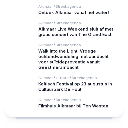
Alkmaar
Streekagenda
/
Ontdek Alkmaar vanaf het water!
Alkmaar
Streekagenda
/
Alkmaar Live Weekend sluit af met
gratis concert van The Grand East
Alkmaar
Streekagenda
/
Walk Into the Light: Vroege
ochtendwandeling met aandacht
voor suïcidepreventie vanuit
Geestmerambacht
Alkmaar
Cultuur
Streekagenda
/
/
Keltisch Festival op 23 augustus in
Cultuurpark De Hout
Alkmaar
Streekagenda
/
Filmhuis Alkmaar bij Ten Westen
RCAST.NET