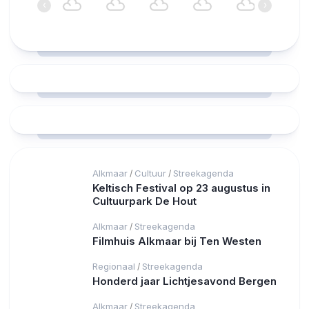
‹
›
18°C
18°C
18°C
18°C
17°C
17°C
Alkmaar
Cultuur
Streekagenda
/
/
Keltisch Festival op 23 augustus in
Cultuurpark De Hout
Alkmaar
Streekagenda
/
Filmhuis Alkmaar bij Ten Westen
Regionaal
Streekagenda
/
Honderd jaar Lichtjesavond Bergen
Alkmaar
Streekagenda
/