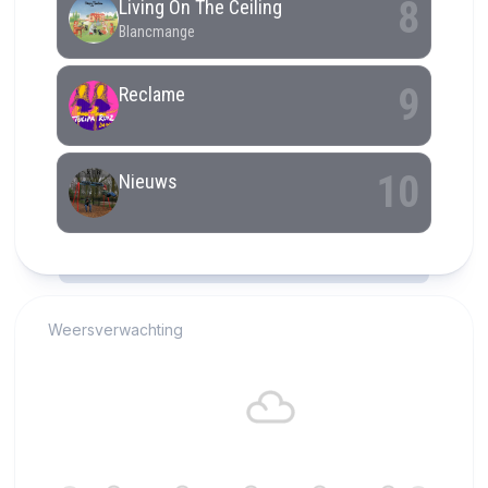
RCAST.NET
Weersverwachting
Alkmaar
18°C
Bewolkt
22:00
23:00
00:00
01:00
02:00
03:00