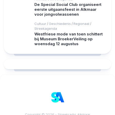
De Special Social Club organiseert
eerste uitgaansfeest in Alkmaar
voor jongvolwassenen
Cultuur
Geschiedenis
Regionaal
/
/
/
Streekagenda
Westfriese mode van toen schittert
bij Museum BroekerVeiling op
woensdag 12 augustus
RCAST.NET
Copyright © 2026 - Streekradio Alkmaar