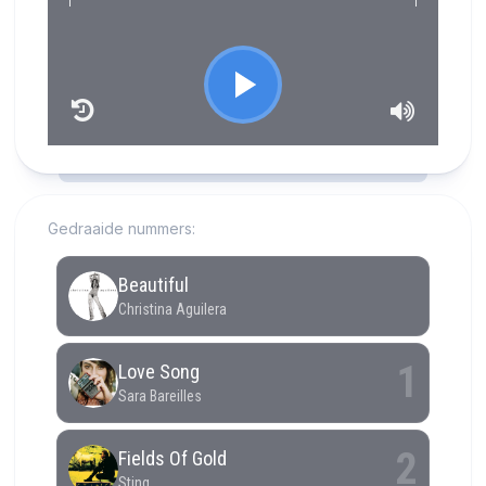
RCAST.NET
Gedraaide nummers: