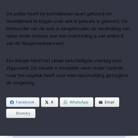
De politie heeft de betrokkenen apart gehoord om
duidelijkheid te krijgen over wat er precies is gebeurd. De
bestuurder van de auto is aangehouden op verdenking van
rijden onder invloed, wat een overtreding is van artikel 8
van de Wegenverkeerswet.
Een berger heeft het zwaar beschadigde voertuig later
afgevoerd. De situatie is inmiddels weer onder controle,
maar het ongeluk heeft voor veel opschudding gezorgd in
de omgeving.
Facebook
X
WhatsApp
Email
Bluesky