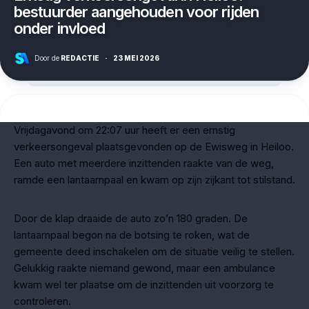
bestuurder aangehouden voor rijden
onder invloed
Door de
REDACTIE
·
23 MEI 2026
Vrijdagavond om 22:07 uur heeft er een ernstig
verkeersongeval plaatsgevonden op de Ewisweg in Heiloo.
Een auto met meerdere inzittenden raakte van de weg,
ramde een lantaarnpaal en kwam op zijn zijkant tot stilstand.
Door de klap draaide de auto zo’n 180 graden. De
lantaarnpaal begon na de botsing te roken, wat de
gemeente deed inschakelen om de situatie veilig te stellen.
Gelukkig raakte niemand gewond, maar een ambulance
kwam wel ter plaatse om de inzittenden uit voorzorg te
controleren.