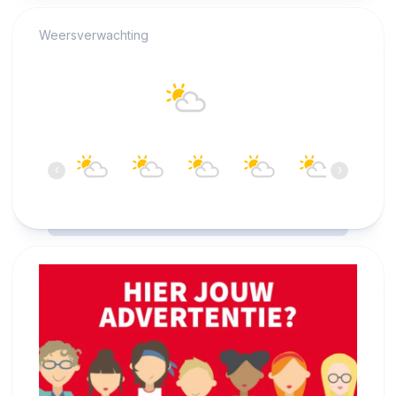
Weersverwachting
Alkmaar
21°C
Overwegend helder
12:00
13:00
14:00
15:00
16:00
17:00
‹
›
21°C
21°C
21°C
21°C
21°C
21°C