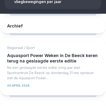
vliegbewegingen per jaar
Archief
Regionaal
/
Sport
Aquasport Power Weken in De Beeck keren
terug na geslaagde eerste editie
Na een geslaagde eerste editie vorig jaar start
Sportcentrum De Beeck op donderdag 21 mei opnieuw
met de Aquasport Power...
20 APRIL 2026