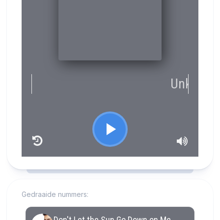
RCAST.NET
Gedraaide nummers: