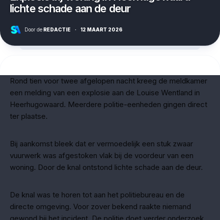
lichte schade aan de deur
Door de
REDACTIE
·
12 MAART 2026
Rond tien voor twee afgelopen nacht kreeg de meldkamer
een melding van een explosie aan de Louise Wentland in
Heerhugowaard. Meerdere politie-eenheden gingen direct
ter plaatse.
Bij aankomst bleek dat er vermoedelijk een stuk zwaar
vuurwerk was afgestoken vlak bij de voordeur van een
woning. Door de knal ontstond lichte schade aan de deur.
De knal was te horen tot aan het politiebureau en de
directe omgeving. Voor zover bekend raakte niemand
gewond bij het incident. De politie doet verder onderzoek