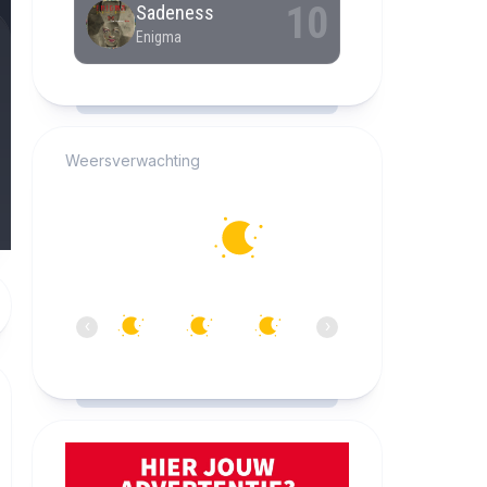
RCAST.NET
Weersverwachting
Alkmaar
13°C
Helder
04:00
05:00
06:00
07:00
08:00
09:0
‹
›
13°C
13°C
12°C
13°C
14°C
18°