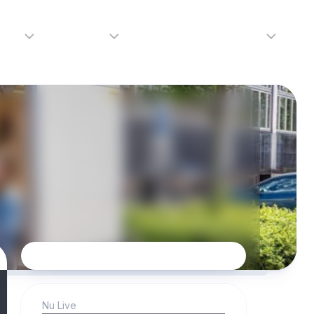
adio
Adverteren
Tip de redactie
Contact
Luister
Adverteren
Contact
LIVE
Over
ons
da
Nu Live