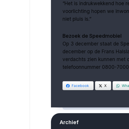
“Het is indrukwekkend hoe re
voorlichting hopen we inwon
niet pluis is.”
Bezoek de Speedmobiel
Op 3 december staat de Spe
december op de Frans Halslaa
verdachts zien kunnen met d
telefoonnummer 0800-7000
Facebook
X
Wha
Archief