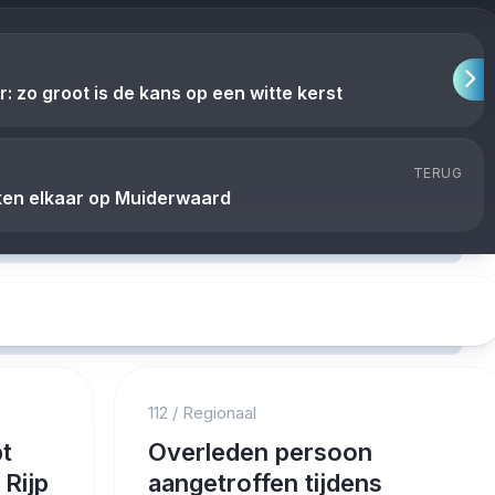
zo groot is de kans op een witte kerst
TERUG
aken elkaar op Muiderwaard
112
/
Regionaal
pt
Overleden persoon
 Rijp
aangetroffen tijdens