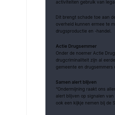
activiteiten gebruik van lega
Dit brengt schade toe aan d
overheid kunnen ermee te m
drugsproductie en -handel.
Actie Drugsemmer
Onder de noemer Actie Dru
drugcriminaliteit zijn al eer
gemeente en drugsemmers u
Samen alert blijven
“Ondermijning raakt ons all
alert blijven op signalen van
ook een kijkje nemen bij de 