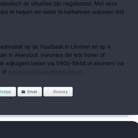
alistisch de situaties zijn nagebootst. Met deze
ers te helpen om beter te herkennen wanneer iets
edmobiel op de Vuurbaak in Limmen en op 4
n in Akersloot. Inwoners die iets horen of
e wijkagent bellen via 0900-8844 of anoniem via
 of
www.meldmisdaadanoniem.nl
.
tsApp
Email
Bluesky