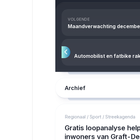
VOLGENDE
Maandverwachting december: 
Automobilist en fatbike r
Archief
Regionaal
/
Sport
/
Streekagenda
Gratis loopanalyse hel
inwoners van Graft-De