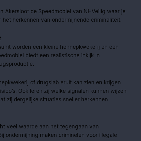
n Akersloot de Speedmobiel van NHVeilig waar je
er het herkennen van ondermijnende criminaliteit.
t
gsunit worden een kleine hennepkwekerij en een
dmobiel biedt een realistische inkijk in
ugsproductie.
pkwekerij of drugslab eruit kan zien en krijgen
isico’s. Ook leren zij welke signalen kunnen wijzen
at zij dergelijke situaties sneller herkennen.
ht veel waarde aan het tegengaan van
Bij ondermijning maken criminelen voor illegale