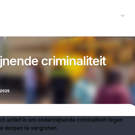
Home
Nieuws
R
Alkmaar
Cultuur
nende criminaliteit
Kunst
Noord-
Holland
Protected by WP Anti-Hacker
Regio
 2025
Sport
Streekagen
h actief in om ondermijnende criminaliteit tegen
Theater
 de dorpen te vergroten.
112