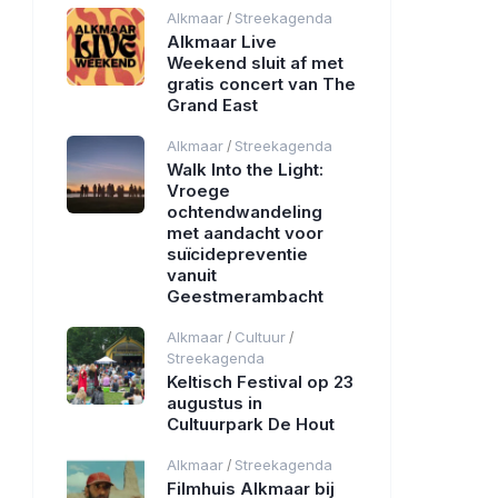
Alkmaar
Streekagenda
/
Alkmaar Live
Weekend sluit af met
gratis concert van The
Grand East
Alkmaar
Streekagenda
/
Walk Into the Light:
Vroege
ochtendwandeling
met aandacht voor
suïcidepreventie
vanuit
Geestmerambacht
Alkmaar
Cultuur
/
/
Streekagenda
Keltisch Festival op 23
augustus in
Cultuurpark De Hout
Alkmaar
Streekagenda
/
Filmhuis Alkmaar bij