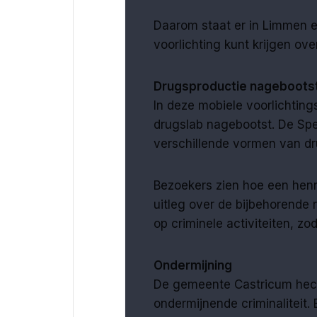
Daarom staat er in Limmen e
voorlichting kunt krijgen ov
Drugsproductie nageboots
In deze mobiele voorlichtin
drugslab nagebootst. De Spee
verschillende vormen van dr
Bezoekers zien hoe een henne
uitleg over de bijbehorende r
op criminele activiteiten, zod
Ondermijning
De gemeente Castricum hec
ondermijnende criminaliteit. 