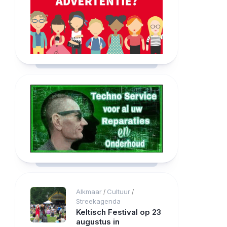
Alkmaar
Cultuur
/
/
Streekagenda
Keltisch Festival op 23
augustus in