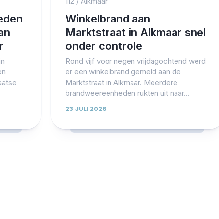
112
/
Alkmaar
leden
Winkelbrand aan
aan
Marktstraat in Alkmaar snel
r
onder controle
in
Rond vijf voor negen vrijdagochtend werd
en
er een winkelbrand gemeld aan de
laatse
Marktstraat in Alkmaar. Meerdere
brandweereenheden rukten uit naar...
23 JULI 2026