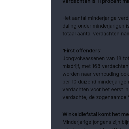
verdachten is 11 procent mi
Het aantal minderjarige ver
daling onder minderjarigen is
totaal aantal verdachten nam
‘First offenders’
Jongvolwassenen van 18 tot
misdrijf, met 168 verdachte
worden naar verhouding ook 
per 10 duizend minderjarige
verdachten voor het eerst in
verdachte, de zogenaamde ‘fi
Winkeldiefstal komt het me
Minderjarige jongens zijn bi