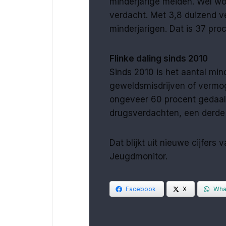
minderjarige meiden. Wel wo
verdacht. Met 3,8 duizend v
minderjarigen. Dat is 37 pro
Flinke daling sinds 2010
Sinds 2010 is het aantal min
geweldsmisdrijven of vermoge
ongeveer 60 procent gedaald.
drugsverdachten, een derde 
Dat blijkt uit nieuwe cijfers
Jeugdmonitor.
Facebook
X
Wha