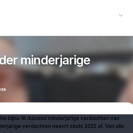
Home
Nieuws
R
Alkmaar
Cultuur
er minderjarige
Kunst
Noord-
Holland
Protected by WP Anti-Hacker
Regio
026
Sport
Streekagen
itie bijna 16 duizend minderjarige verdachten van
Theater
nderjarige verdachten neemt sinds 2022 af. Van alle
112