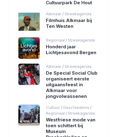
Cultuurpark De Hout
Alkmaar
Streekagenda
/
Filmhuis Alkmaar bij
Ten Westen
Regionaal
Streekagenda
/
Honderd jaar
Lichtjesavond Bergen
Alkmaar
Streekagenda
/
De Special Social Club
organiseert eerste
uitgaansfeest in
Alkmaar voor
jongvolwassenen
Cultuur
Geschiedenis
/
/
Regionaal
Streekagenda
/
Westfriese mode van
toen schittert bij
Museum