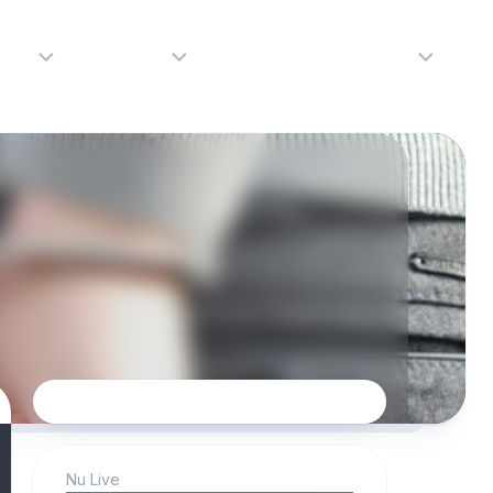
adio
Adverteren
Tip de redactie
Contact
Luister
Adverteren
Contact
LIVE
Over
ons
da
Nu Live