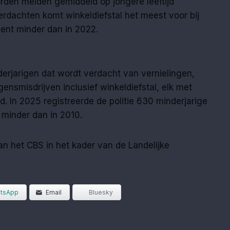
rden meiden gemiddeld op jongere leeftijd
erdachten komt winkeldiefstal het meest voor bij
cent minder dan in 2022.
derjarigen dat wordt verdacht van vernielingen,
nsmisdrijven inclusief winkeldiefstal, elk met
 In 2025 registreerde de politie 630 minderjarige
minder dan in 2010.
 van het CBS in het kader van de Landelijke
tsApp
Email
Bluesky