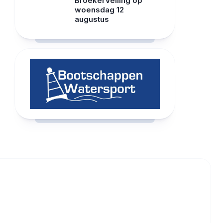
BroekerVeiling op
woensdag 12
augustus
RCAST.NET