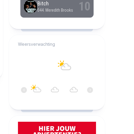
RCAST.NET
Weersverwachting
Alkmaar
18°C
Bewolkt
21:00
22:00
23:00
00:00
01:00
02:0
‹
›
18°C
18°C
18°C
18°C
18°C
17°