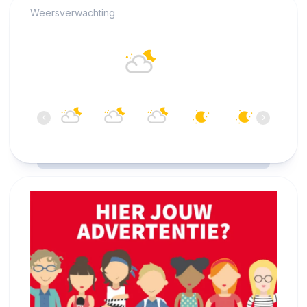
Weersverwachting
Alkmaar
18°C
Overwegend bewolkt
22:00
23:00
00:00
01:00
02:00
03:00
‹
›
18°C
17°C
16°C
15°C
15°C
14°C