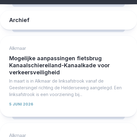
Archief
Alkmaar
Mogelijke aanpassingen fietsbrug
Kanaalschiereiland-Kanaalkade voor
verkeersveiligheid
In maart is in Alkmaar de linksafstrook vanaf de
Geestersingel richting de Helderseweg aangelegd. Een
linksafstrook is een voorziening bij...
5 JUNI 2026
Alkmaar