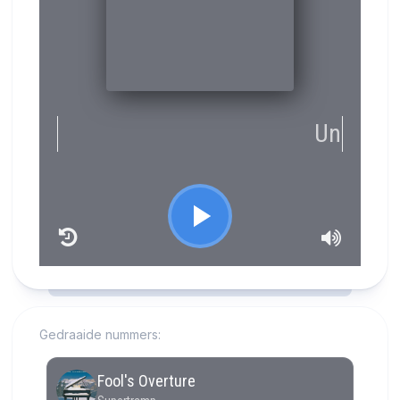
RCAST.NET
Gedraaide nummers: