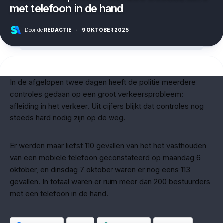
met telefoon in de hand
Door de
REDACTIE
·
9 OKTOBER 2025
In de afgelopen twee dagen heeft de politie meerdere
controles gedaan op een groot verkeersprobleem:
afleiding in het verkeer. Uit cijfers blijkt dat controles nog
steeds hard nodig zijn op de weg.
Er werden maar liefst 110 gevallen van het het vasthouden
van een mobiele telefoon geconstateerd op maandag 6
oktober, en dinsdag 7 oktober waren er nog eens 113
gevallen. In totaal waren er ruim meer dan 200 bestuurders
met een telefoon in de hand.