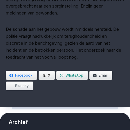
overgebracht naar een zorginstelling. Er zijn geen
meldingen van gewonden.
De schade aan het gebouw wordt inmiddels hersteld. De
politie vraagt nadrukkelijk om terughoudendheid en
discretie in de berichtgeving, gezien de aard van het
incident en de betrokken persoon. Het onderzoek naar de
toedracht van het voorval loopt nog.
Facebook
X
WhatsApp
Email
Bluesky
Archief