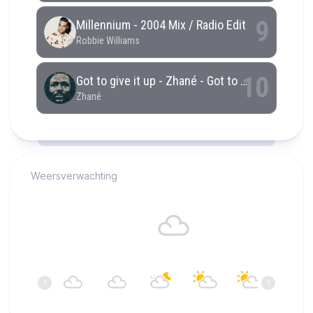
RCAST.NET
Weersverwachting
Alkmaar
17°C
Bewolkt
04:00
05:00
06:00
07:00
08:00
09:00
‹
›
17°C
17°C
17°C
16°C
17°C
18°C