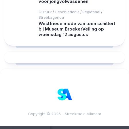
voor jongvolwassenen
Cultuur
Geschiedenis
Regionaal
/
/
/
Streekagenda
Westfriese mode van toen schittert
bij Museum BroekerVeiling op
woensdag 12 augustus
RCAST.NET
Copyright © 2026 - Streekradio Alkmaar