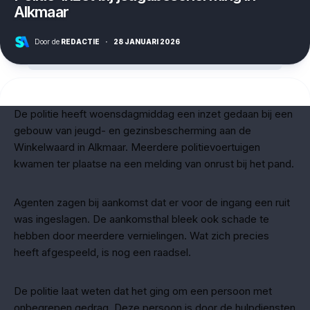
Alkmaar
Door de
REDACTIE
·
28 JANUARI 2026
De politie heeft woensdagmiddag een inzet gedaan bij een
gebouw van jeugd- en gezinsbescherming aan de
Winkelwaard in Alkmaar. Meerdere politievoertuigen
kwamen ter plaatse na een melding van onrust bij het pand.
Agenten zagen bij aankomst dat er voor de ingang een ruit
was ingeslagen. De aankomsthal bleek ook schade te
hebben door meerdere vernielingen. Wat zich precies
heeft afgespeeld, is nog een raadsel.
De politie laat weten dat het ging om een persoon met
onbegrepen gedrag. Deze persoon is door de hulpdiensten