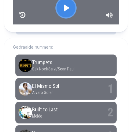
RCAST.NET
Gedraaide nummers: