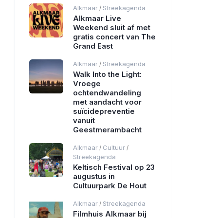
Alkmaar
Streekagenda
/
Alkmaar Live
Weekend sluit af met
gratis concert van The
Grand East
Alkmaar
Streekagenda
/
Walk Into the Light:
Vroege
ochtendwandeling
met aandacht voor
suïcidepreventie
vanuit
Geestmerambacht
Alkmaar
Cultuur
/
/
Streekagenda
Keltisch Festival op 23
augustus in
Cultuurpark De Hout
Alkmaar
Streekagenda
/
Filmhuis Alkmaar bij