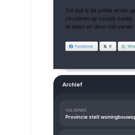
Tot slot is de politie ervan
circuleren op sociale media. 
te delen en deze niet verder
Facebook
X
Wha
Archief
VOLGENDE
Provincie stelt woningbouws