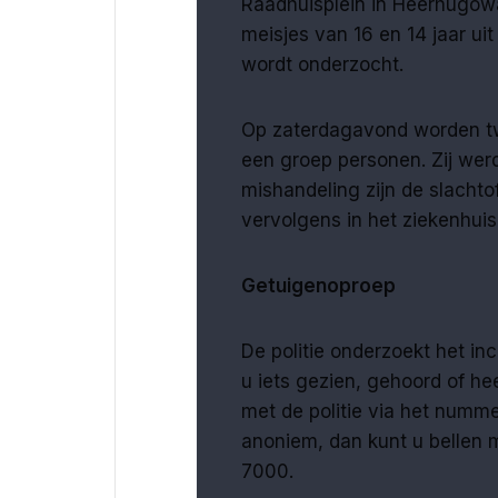
Raadhuisplein in Heerhugow
meisjes van 16 en 14 jaar ui
wordt onderzocht.
Op zaterdagavond worden tw
een groep personen. Zij we
mishandeling zijn de slacht
vervolgens in het ziekenhui
Getuigenoproep
De politie onderzoekt het in
u iets gezien, gehoord of h
met de politie via het nummer
anoniem, dan kunt u bellen
7000.