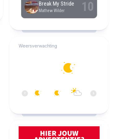
RCAST.NET
Weersverwachting
Alkmaar
13°C
Helder
05:00
06:00
07:00
08:00
09:00
10:0
‹
›
13°C
12°C
13°C
14°C
18°C
20°