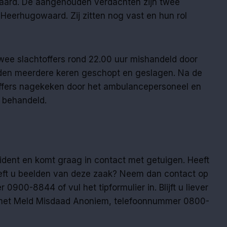
aard. De aangehouden verdachten zijn twee
t Heerhugowaard. Zij zitten nog vast en hun rol
ee slachtoffers rond 22.00 uur mishandeld door
rden meerdere keren geschopt en geslagen. Na de
offers nagekeken door het ambulancepersoneel en
s behandeld.
cident en komt graag in contact met getuigen. Heeft
eeft u beelden van deze zaak? Neem dan contact op
 0900-8844 of vul het tipformulier in. Blijft u liever
 met Meld Misdaad Anoniem, telefoonnummer 0800-