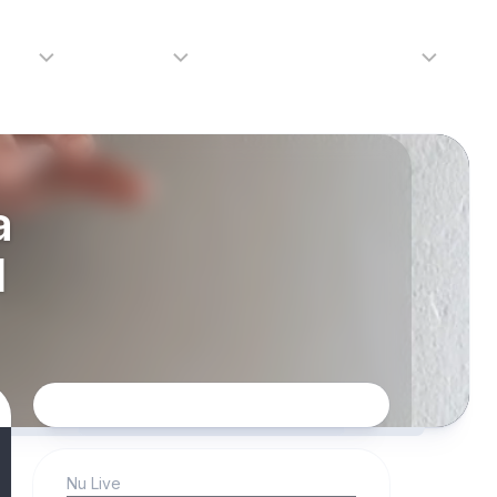
adio
Adverteren
Tip de redactie
Contact
Luister
Adverteren
Contact
LIVE
Over
a
ons
d
da
Nu Live