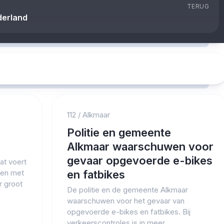
TERUG
ederland
112
/
Alkmaar
Politie en gemeente
Alkmaar waarschuwen voor
gevaar opgevoerde e-bikes
t voert
 en met
en fatbikes
r groot
De politie en de gemeente Alkmaar
waarschuwen voor het gevaar van
opgevoerde e-bikes en fatbikes. Bij
verkeerscontroles is in meer...