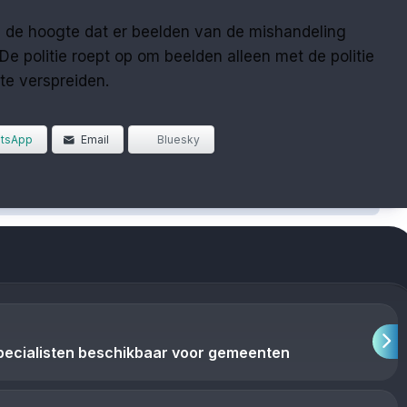
 op de hoogte dat er beelden van de mishandeling
De politie roept op om beelden alleen met de politie
 te verspreiden.
tsApp
Email
Bluesky
pecialisten beschikbaar voor gemeenten