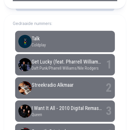
RCAST.NET
Gedraaide nummers: