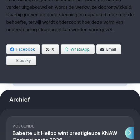
verder uitgebouwd en wordt de werkwijze doorontwikkeld.
Daarbij groeien de ondersteuning en capaciteit mee met de
behoefte, terwijl wordt onderzocht hoe deze vorm van
ondersteuning structureel kan worden voortgezet.
Facebook
X
WhatsApp
Email
Bluesky
Archief
VOLGENDE
Babette uit Heiloo wint prestigieuze KNAW