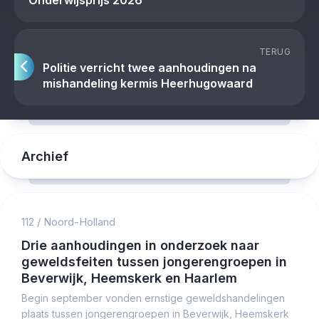
Onderwijsprijs 2026
TERUG
Politie verricht twee aanhoudingen na
mishandeling kermis Heerhugowaard
Archief
112
/
Noord-Holland
Drie aanhoudingen in onderzoek naar
geweldsfeiten tussen jongerengroepen in
Beverwijk, Heemskerk en Haarlem
Begin september vonden ernstige geweldshandelingen
plaats tussen jongerengroepen in Beverwijk, Heemskerk