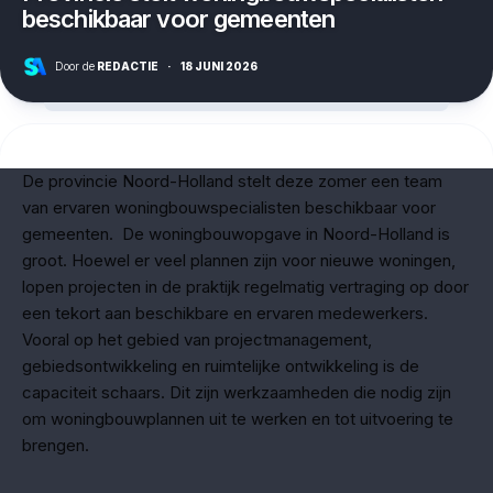
beschikbaar voor gemeenten
Door de
REDACTIE
·
18 JUNI 2026
De provincie Noord-Holland stelt deze zomer een team
van ervaren woningbouwspecialisten beschikbaar voor
gemeenten. De woningbouwopgave in Noord-Holland is
groot. Hoewel er veel plannen zijn voor nieuwe woningen,
lopen projecten in de praktijk regelmatig vertraging op door
een tekort aan beschikbare en ervaren medewerkers.
Vooral op het gebied van projectmanagement,
gebiedsontwikkeling en ruimtelijke ontwikkeling is de
capaciteit schaars. Dit zijn werkzaamheden die nodig zijn
om woningbouwplannen uit te werken en tot uitvoering te
brengen.