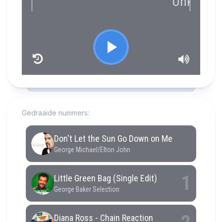
RCAST.NET
Gedraaide nummers: