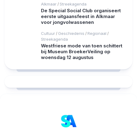
Alkmaar
Streekagenda
/
De Special Social Club organiseert
eerste uitgaansfeest in Alkmaar
voor jongvolwassenen
Cultuur
Geschiedenis
Regionaal
/
/
/
Streekagenda
Westfriese mode van toen schittert
bij Museum BroekerVeiling op
woensdag 12 augustus
RCAST.NET