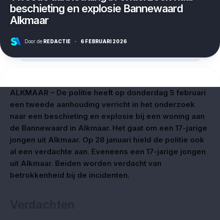
beschieting en explosie Bannewaard
Alkmaar
Door de
REDACTIE
·
6 FEBRUARI 2026
ALKMAAR – De politie heeft op donderdag 5 februari
een tweede aanhouding verricht in het onderzoek
naar een beschieting en explosie bij een woning aan
de Bannewaard in Alkmaar. Het gaat om een 17-jarige
jongen uit Alkmaar. Op 28 januari hield de politie ook
al een verdachte aan. Eveneens een 17-jarige jongen
uit Alkmaar. Beiden worden verdacht van
betrokkenheid bij de incidenten.
Verdachten