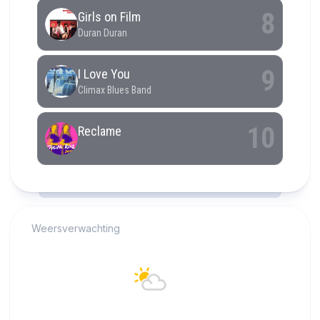
RCAST.NET
Weersverwachting
Alkmaar
21°C
Overwegend helder
12:00
13:00
14:00
15:00
16:00
17:00