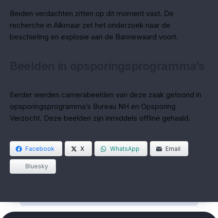
Beiden verdachten zitten op dit moment vast. De
recherche in Alkmaar zet het onderzoek naar de
beschieting en explosie aan de Bannewaard voort.
Beelden in opsporingsprogramma’s
Eerder werden camerabeelden van deze zaak getoond in
opsporingsprogramma’s Bureau NH en Opsporing
Verzocht. Deze beelden zijn inmiddels offline gehaald.
Facebook
X
WhatsApp
Email
Bluesky