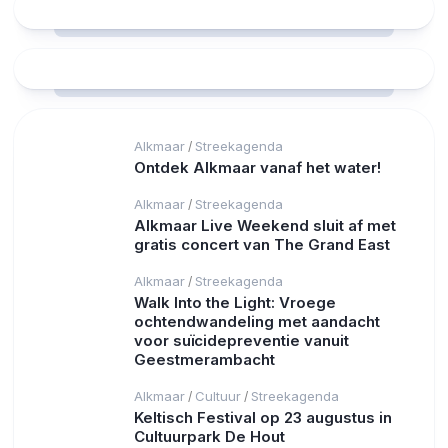
Alkmaar
Streekagenda
/
Ontdek Alkmaar vanaf het water!
Alkmaar
Streekagenda
/
Alkmaar Live Weekend sluit af met
gratis concert van The Grand East
Alkmaar
Streekagenda
/
Walk Into the Light: Vroege
ochtendwandeling met aandacht
voor suïcidepreventie vanuit
Geestmerambacht
Alkmaar
Cultuur
Streekagenda
/
/
Keltisch Festival op 23 augustus in
Cultuurpark De Hout