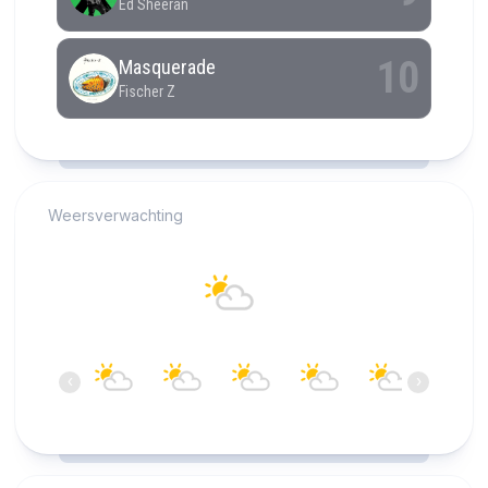
RCAST.NET
Weersverwachting
Alkmaar
22°C
Overwegend helder
17:00
18:00
19:00
20:00
21:00
22:00
‹
›
22°C
21°C
21°C
20°C
19°C
18°C