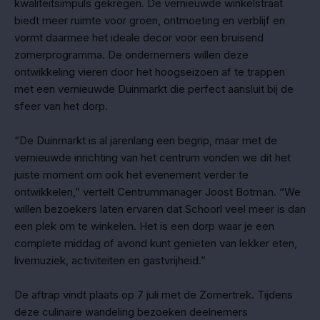
kwaliteitsimpuls gekregen. De vernieuwde winkelstraat
biedt meer ruimte voor groen, ontmoeting en verblijf en
vormt daarmee het ideale decor voor een bruisend
zomerprogramma. De ondernemers willen deze
ontwikkeling vieren door het hoogseizoen af te trappen
met een vernieuwde Duinmarkt die perfect aansluit bij de
sfeer van het dorp.
“De Duinmarkt is al jarenlang een begrip, maar met de
vernieuwde inrichting van het centrum vonden we dit het
juiste moment om ook het evenement verder te
ontwikkelen,” vertelt Centrummanager Joost Botman. “We
willen bezoekers laten ervaren dat Schoorl veel meer is dan
een plek om te winkelen. Het is een dorp waar je een
complete middag of avond kunt genieten van lekker eten,
livemuziek, activiteiten en gastvrijheid.”
De aftrap vindt plaats op 7 juli met de Zomertrek. Tijdens
deze culinaire wandeling bezoeken deelnemers