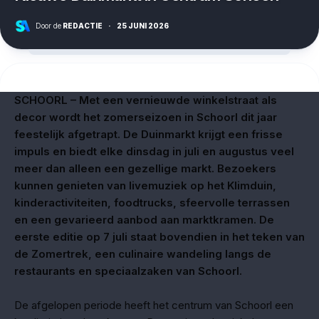
Door de
REDACTIE
·
25 JUNI 2026
SCHOORL – Met een vernieuwde winkelstraat als
decor wordt het zomerseizoen in Schoorl dit jaar
feestelijk afgetrapt. De Duinmarkt krijgt een frisse
impuls en biedt elke dinsdag in juli en augustus veel
meer dan alleen een gezellige markt. Bezoekers
kunnen genieten van livemuziek op het Klimduin,
kinderactiviteiten, foodtrucks, sfeervolle terrassen
en een gevarieerd aanbod aan marktkramen. De
eerste editie op 7 juli staat bovendien in het teken van
de Zomertrek, een culinaire wandeling langs de
restaurants en speciaalzaken van Schoorl.
De afgelopen periode heeft het centrum van Schoorl een