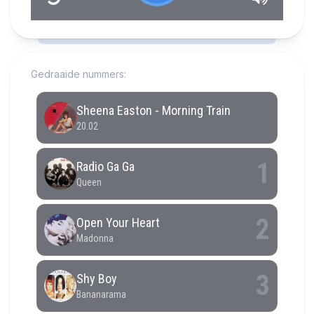
RCAST.NET
Gedraaide nummers: