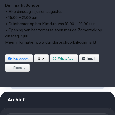
Duinmarkt Schoorl
• Elke dinsdag in juli en augustus
• 15.00 – 21.00 uur
• Duintheater op het Klimduin van 18.00 – 20.00 uur
• Opening van het zomerseizoen met de Zomertrek op
dinsdag 7 juli
Meer informatie: www.duindorpschoorl.nl/duinmarkt
Facebook
X
WhatsApp
Email
Bluesky
Archief