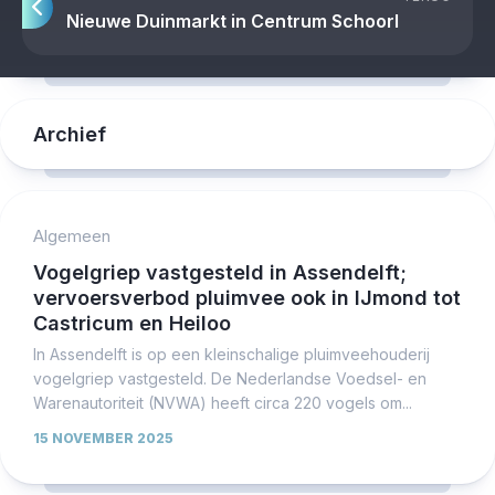
Nieuwe Duinmarkt in Centrum Schoorl
Archief
Algemeen
Vogelgriep vastgesteld in Assendelft;
vervoersverbod pluimvee ook in IJmond tot
Castricum en Heiloo
In Assendelft is op een kleinschalige pluimveehouderij
vogelgriep vastgesteld. De Nederlandse Voedsel- en
Warenautoriteit (NVWA) heeft circa 220 vogels om...
15 NOVEMBER 2025