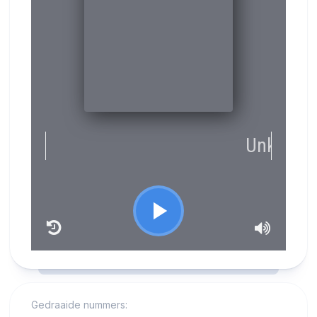
RCAST.NET
Gedraaide nummers: