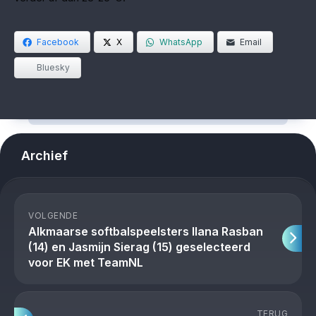
Facebook
X
WhatsApp
Email
Bluesky
Archief
VOLGENDE
Alkmaarse softbalspeelsters Ilana Rasban
(14) en Jasmijn Sierag (15) geselecteerd
voor EK met TeamNL
TERUG