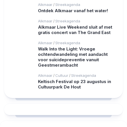
Alkmaar
Streekagenda
/
Ontdek Alkmaar vanaf het water!
Alkmaar
Streekagenda
/
Alkmaar Live Weekend sluit af met
gratis concert van The Grand East
Alkmaar
Streekagenda
/
Walk Into the Light: Vroege
ochtendwandeling met aandacht
voor suïcidepreventie vanuit
Geestmerambacht
Alkmaar
Cultuur
Streekagenda
/
/
Keltisch Festival op 23 augustus in
Cultuurpark De Hout
RCAST.NET