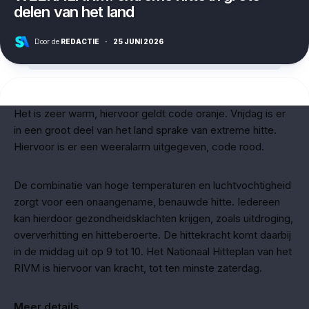
delen van het land
Door de
REDACTIE
·
25 JUNI 2026
Het is zeer warm, hiervoor geldt code oranje. Vrijdag is er
in een groot deel van het land sprake van extreme hitte.
Hiervoor is er een weeralarm uitgegeven, code rood.
De combinatie van hoge temperaturen en luchtvochtigheid
zorgt voor een onaangename, benauwde hitte. Iedereen
kan hierdoor gezondheidsklachten krijgen, zoals uitdroging,
oververhitting en hitteberoerte. De hittekracht komt daarbij
in de middag uit op 9 tot 10. Het Nationaal Hitteplan van het
RIVM is hiervoor van kracht, tot ten minste zaterdag.
Meer details