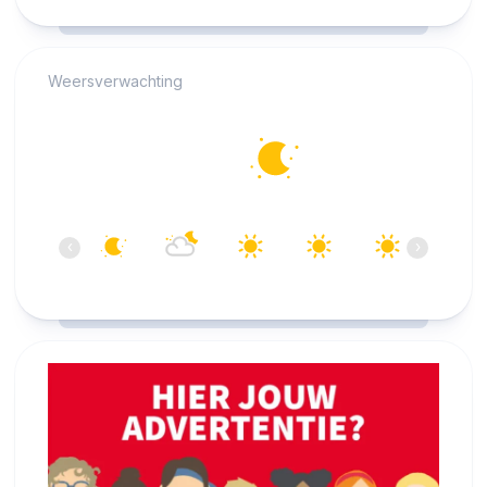
RCAST.NET
Weersverwachting
Alkmaar
16°C
Helder
05:00
06:00
07:00
08:00
09:00
10:00
‹
›
16°C
16°C
15°C
17°C
21°C
24°C