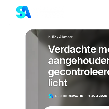
Skip
to
content
in
112
/
Alkmaar
Verdachte m
aangehouden 
gecontroleer
licht
Door de
REDACTIE
·
6 JULI 2026