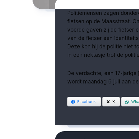
Politiemensen zagen donder
fietsen op de Maasstraat. Om
voerde gaven zij de fietser 
van de fietser een identiteits
Deze kon hij de politie niet 
In een nektasje trof de poli
De verdachte, een 17-jarige
wordt maandag 6 juli aan de
Facebook
X
Wha