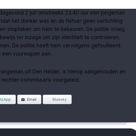
dagavond 2 juli omstreeks 23.40 uur een jongeman
dat het donker was en de fietser geen verlichting
een stopteken om hem te bekeuren. De politie vroeg
bewijs ter inzage om zijn identiteit te controleren.
tonen. De politie heeft hem vervolgens gefouilleerd.
tie een vuurwapen aan.
 jongeman uit Den Helder, is hierop aangehouden en
 rechter-commissaris voorgeleid.
tsApp
Email
Bluesky