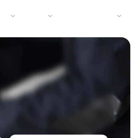
adio
Adverteren
Tip de redactie
Contact
Luister
Adverteren
Contact
LIVE
Over
ons
da