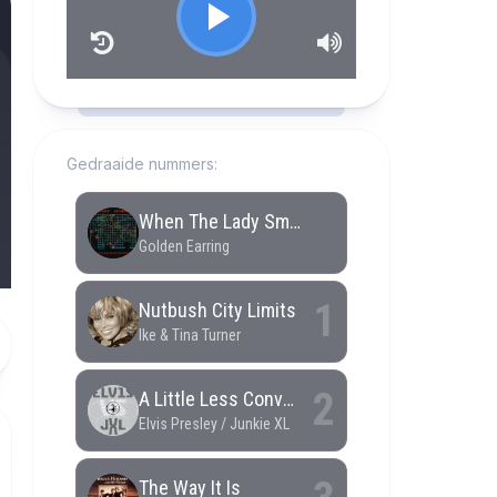
RCAST.NET
Gedraaide nummers: