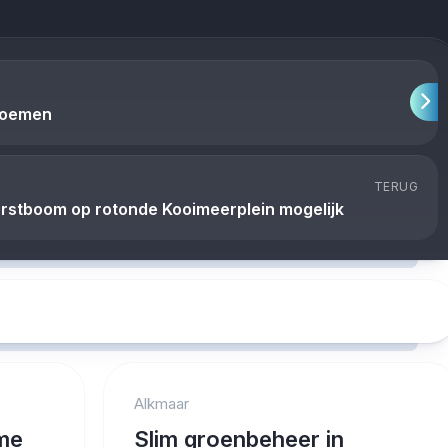
loemen
TERUG
rstboom op rotonde Kooimeerplein mogelijk
Alkmaar
me
Slim groenbeheer in