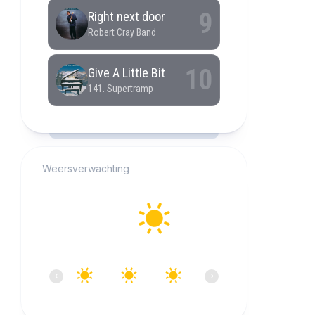
RCAST.NET
Weersverwachting
Alkmaar
14°C
Helder
08:00
09:00
10:00
11:00
12:00
13:0
‹
›
14°C
18°C
20°C
22°C
23°C
24°