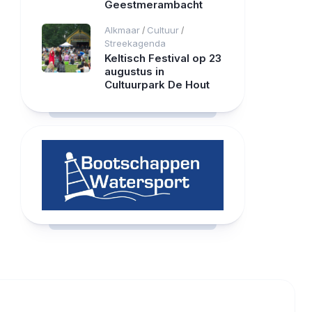
Geestmerambacht
Alkmaar
Cultuur
/
/
Streekagenda
Keltisch Festival op 23
augustus in
Cultuurpark De Hout
RCAST.NET