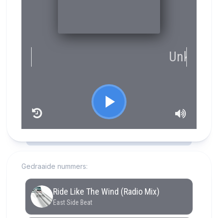
RCAST.NET
Gedraaide nummers: