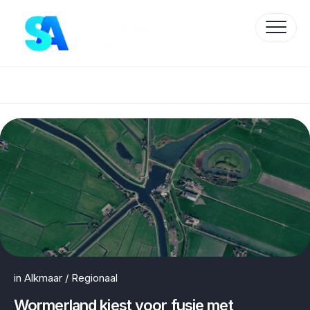
Skip
to
content
Protected by WP Anti-Hacker
in
Alkmaar
/
Regionaal
Wormerland kiest voor fusie met