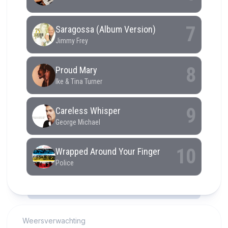
RCAST.NET
Weersverwachting