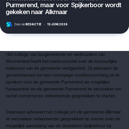
Purmerend, maar voor Spijkerboor wordt
gekeken naar Alkmaar
Door de
REDACTIE
·
13 JUNI 2026
Het college van burgemeester en wethouders van
Wormerland heeft het raadsvoorstel over de bestuurlijke
toekomst van de gemeente vastgesteld. Zij adviseert de
gemeenteraad om een voorlopige voorkeursrichting uit te
spreken voor de gemeente Purmerend als mogelijke
fusiepartner en de gemeente Purmerend te verzoeken om
na het zomerreces verkennende gesprekken te starten.
Daarnaast adviseert het college om de gemeente Alkmaar
te verzoeken verkennende gesprekken te voeren over de
mogelijke aansluiting van de dorpskern Spijkerboor bij