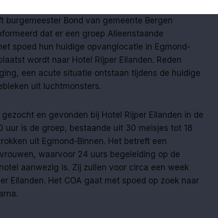
ft burgemeester Bond van gemeente Bergen
formeerd dat er een groep Alleenstaande
met spoed hun huidige opvanglocatie in Egmond-
laatst wordt naar Hotel Rijper Eilanden. Reden
ging, een acute situatie ontstaan tijdens de huidige
bleken uit luchtmonsters.
ezocht en gevonden bij Hotel Rijper Eilanden in de
uur is de groep, bestaande uit 30 meisjes tot 18
rtrokken uit Egmond-Binnen. Het betreft een
 vrouwen, waarvoor 24 uurs begeleiding op de
hotel aanwezig is. Zij zullen voor circa een week
jper Eilanden. Het COA gaat met spoed op zoek naar
arna.