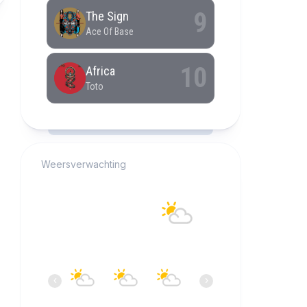
RCAST.NET
Weersverwachting
Alkmaar
19°C
Overwegend helder
08:00
09:00
10:00
11:00
12:00
13:0
‹
›
19°C
20°C
20°C
21°C
21°C
21°