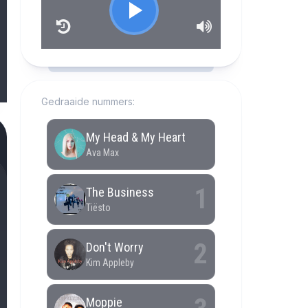
RCAST.NET
Gedraaide nummers: