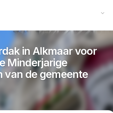
Home
Nieuws
R
Alkmaar
Cultuur
erdak in Alkmaar voor
Kunst
e Minderjarige
Noord-
Holland
Protected by WP Anti-Hacker
n van de gemeente
Regio
Sport
Streekagen
Theater
112