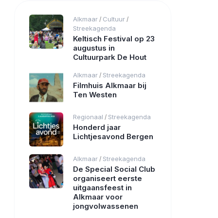
Alkmaar
Cultuur
/
/
Streekagenda
Keltisch Festival op 23
augustus in
Cultuurpark De Hout
Alkmaar
Streekagenda
/
Filmhuis Alkmaar bij
Ten Westen
Regionaal
Streekagenda
/
Honderd jaar
Lichtjesavond Bergen
Alkmaar
Streekagenda
/
De Special Social Club
organiseert eerste
uitgaansfeest in
Alkmaar voor
jongvolwassenen