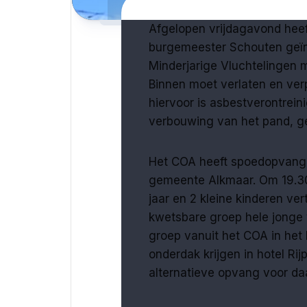
Afgelopen vrijdagavond hee
burgemeester Schouten geïn
Minderjarige Vluchtelingen 
Binnen moet verlaten en verp
hiervoor is asbestverontreini
verbouwing van het pand, ge
Het COA heeft spoedopvang g
gemeente Alkmaar. Om 19.30 
jaar en 2 kleine kinderen ve
kwetsbare groep hele jonge
groep vanuit het COA in het 
onderdak krijgen in hotel Ri
alternatieve opvang voor da