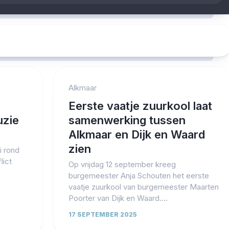
Alkmaar
Eerste vaatje zuurkool laat
uzie
samenwerking tussen
Alkmaar en Dijk en Waard
zien
 rond
lict
Op vrijdag 12 september kreeg
burgemeester Anja Schouten het eerste
vaatje zuurkool van burgemeester Maarten
Poorter van Dijk en Waard....
17 SEPTEMBER 2025