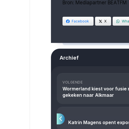
Bron: Mediapartner BEATFM
Facebook
X
Wha
Archief
VOLGENDE
Wormerland kiest voor fusie
gekeken naar Alkmaar
Katrin Magens opent exposi