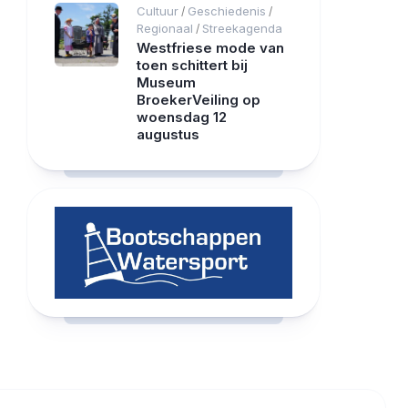
Cultuur
Geschiedenis
/
/
Regionaal
Streekagenda
/
Westfriese mode van
toen schittert bij
Museum
BroekerVeiling op
woensdag 12
augustus
RCAST.NET