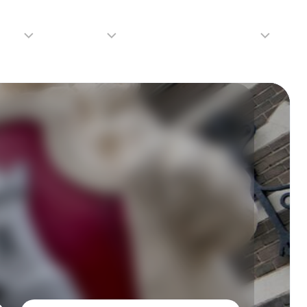
adio
Adverteren
Tip de redactie
Contact
Luister
Adverteren
Contact
LIVE
Over
ons
da