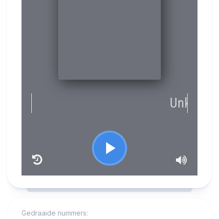
RCAST.NET
Gedraaide nummers: