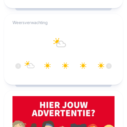
RCAST.NET
Weersverwachting
Alkmaar
15°C
Overwegend helder
07:00
08:00
09:00
10:00
11:00
12:00
‹
›
15°C
17°C
21°C
24°C
26°C
27°C