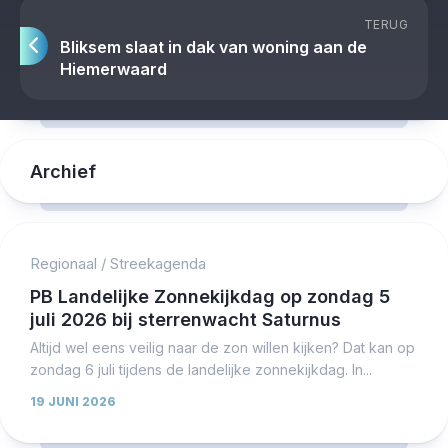
TERUG
Bliksem slaat in dak van woning aan de
Hiemerwaard
Archief
Regionaal
/
Streekagenda
PB Landelijke Zonnekijkdag op zondag 5
juli 2026 bij sterrenwacht Saturnus
Altijd wel eens veilig naar de zon willen kijken? Dat kan op
zondag 6 juli tijdens de landelijke zonnekijkdag. In...
19 JUNI 2026