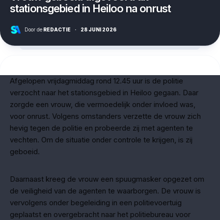
stationsgebied in Heiloo na onrust
Door de
REDACTIE
·
28 JUNI 2026
Afgelopen vrijdagmiddag rond 12.45 uur is de politie
verzocht naar het stationsgebied in Heiloo gegaan. Daar
zorgde een vrouw, die vermoedelijk onder invloed was,
voor onrust. Volgens omstanders verzette de vrouw zich
hevig tegen de politie en probeerde zij met agenten te
vechten. Om de situatie onder controle te krijgen, is zij
geboeid.
Daarnaast kreeg de vrouw een spuugmasker opgezet om
de veiligheid van de agenten te waarborgen. De vrouw is
vervolgens onder begeleiding in een politievoertuig
geplaatst en overgebracht naar het politiebureau voor