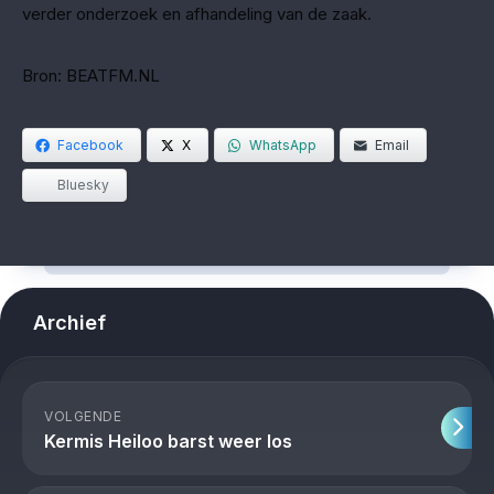
verder onderzoek en afhandeling van de zaak.
Bron: BEATFM.NL
Facebook
X
WhatsApp
Email
Bluesky
Archief
VOLGENDE
Kermis Heiloo barst weer los